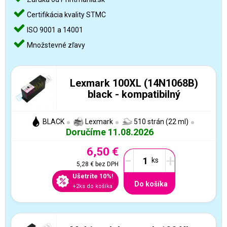
Certifikácia kvality STMC
ISO 9001 a 14001
Množstevné zľavy
Lexmark 100XL (14N1068B)
black - kompatibilný
BLACK
Lexmark
510 strán (22 ml)
Doručíme 11.08.2026
6,50 €
-
+
5,28 €
bez DPH
Ušetríte 10%!
Do košíka
+2ks do košíka