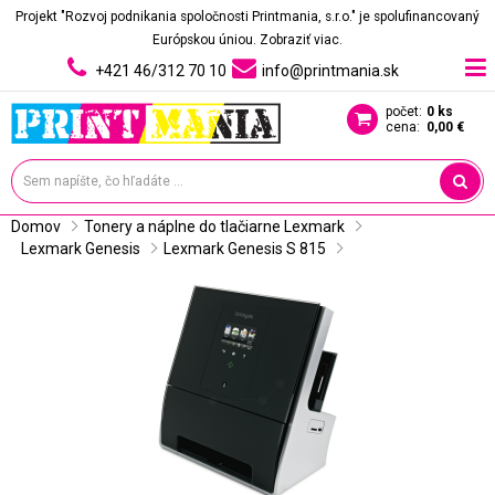
Projekt "Rozvoj podnikania spoločnosti Printmania, s.r.o." je spolufinancovaný
Európskou úniou.
Zobraziť viac.
+421 46/312 70 10
info@printmania.sk
počet:
0 ks
cena:
0,00 €
Domov
Tonery a náplne do tlačiarne Lexmark
Lexmark Genesis
Lexmark Genesis S 815