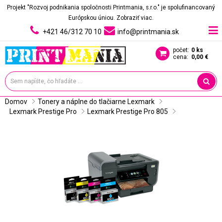
Projekt "Rozvoj podnikania spoločnosti Printmania, s.r.o." je spolufinancovaný
Európskou úniou.
Zobraziť viac.
+421 46/312 70 10
info@printmania.sk
počet:
0 ks
cena:
0,00 €
Domov
Tonery a náplne do tlačiarne Lexmark
Lexmark Prestige Pro
Lexmark Prestige Pro 805