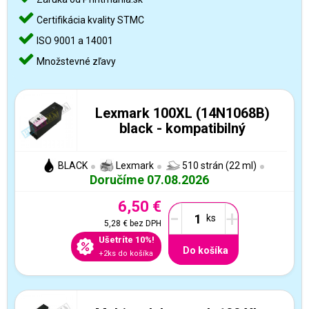
Certifikácia kvality STMC
ISO 9001 a 14001
Množstevné zľavy
Lexmark 100XL (14N1068B)
black - kompatibilný
BLACK
Lexmark
510 strán (22 ml)
Doručíme 07.08.2026
6,50 €
-
+
5,28 €
bez DPH
Ušetríte 10%!
Do košíka
+2ks do košíka