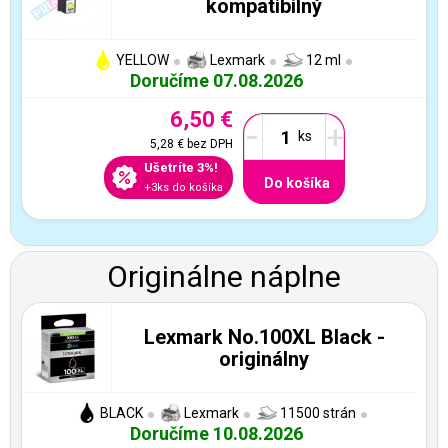
kompatibilný
YELLOW
Lexmark
12 ml
Doručíme 07.08.2026
6,50 €
-
+
5,28 €
bez DPH
Ušetríte 3%!
Do košíka
+3ks do košíka
Originálne náplne
Lexmark No.100XL Black -
originálny
BLACK
Lexmark
11500 strán
Doručíme 10.08.2026