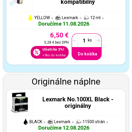
kompatibilný
YELLOW
Lexmark
12 ml
Doručíme 11.08.2026
6,50 €
-
+
5,28 €
bez DPH
Ušetríte 3%!
Do košíka
+3ks do košíka
Originálne náplne
Lexmark No.100XL Black -
originálny
BLACK
Lexmark
11500 strán
Doručíme 12.08.2026