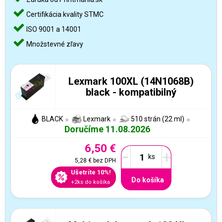
Certifikácia kvality STMC
ISO 9001 a 14001
Množstevné zľavy
Lexmark 100XL (14N1068B)
black - kompatibilný
BLACK
Lexmark
510 strán (22 ml)
Doručíme 11.08.2026
6,50 €
-
+
5,28 €
bez DPH
Ušetríte 10%!
Do košíka
+2ks do košíka