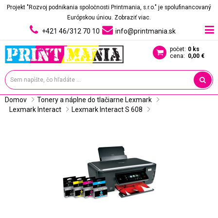
Projekt "Rozvoj podnikania spoločnosti Printmania, s.r.o." je spolufinancovaný
Európskou úniou.
Zobraziť viac.
+421 46/312 70 10
info@printmania.sk
počet:
0 ks
cena:
0,00 €
Domov
Tonery a náplne do tlačiarne Lexmark
Lexmark Interact
Lexmark Interact S 608