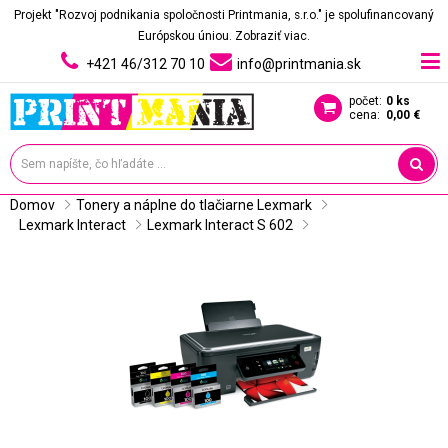
Projekt "Rozvoj podnikania spoločnosti Printmania, s.r.o." je spolufinancovaný
Európskou úniou.
Zobraziť viac.
+421 46/312 70 10
info@printmania.sk
počet:
0 ks
cena:
0,00 €
Domov
Tonery a náplne do tlačiarne Lexmark
Lexmark Interact
Lexmark Interact S 602