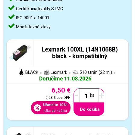
Certifikácia kvality STMC
ISO 9001 a 14001
Množstevné zľavy
Lexmark 100XL (14N1068B)
black - kompatibilný
BLACK
Lexmark
510 strán (22 ml)
Doručíme 11.08.2026
6,50 €
-
+
5,28 €
bez DPH
Ušetríte 10%!
Do košíka
+2ks do košíka