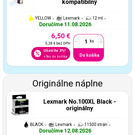
kompatibilný
YELLOW
Lexmark
12 ml
Doručíme 11.08.2026
6,50 €
-
+
5,28 €
bez DPH
Ušetríte 3%!
Do košíka
+3ks do košíka
Originálne náplne
Lexmark No.100XL Black -
originálny
BLACK
Lexmark
11500 strán
Doručíme 12.08.2026