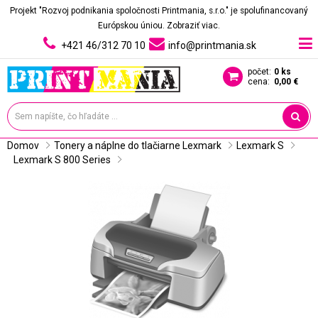
Projekt "Rozvoj podnikania spoločnosti Printmania, s.r.o." je spolufinancovaný
Európskou úniou.
Zobraziť viac.
+421 46/312 70 10
info@printmania.sk
počet:
0 ks
cena:
0,00 €
Domov
Tonery a náplne do tlačiarne Lexmark
Lexmark S
Lexmark S 800 Series