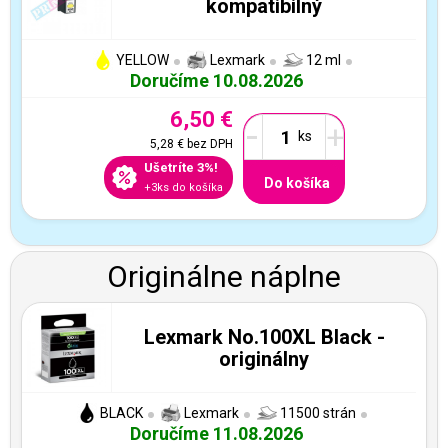
kompatibilný
YELLOW
Lexmark
12 ml
Doručíme 10.08.2026
6,50 €
-
+
5,28 €
bez DPH
Ušetríte 3%!
Do košíka
+3ks do košíka
Originálne náplne
Lexmark No.100XL Black -
originálny
BLACK
Lexmark
11500 strán
Doručíme 11.08.2026