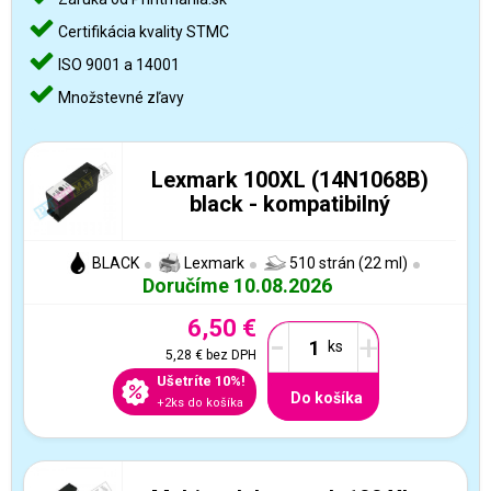
Certifikácia kvality STMC
ISO 9001 a 14001
Množstevné zľavy
Lexmark 100XL (14N1068B)
black - kompatibilný
BLACK
Lexmark
510 strán (22 ml)
Doručíme 10.08.2026
6,50 €
-
+
5,28 €
bez DPH
Ušetríte 10%!
Do košíka
+2ks do košíka