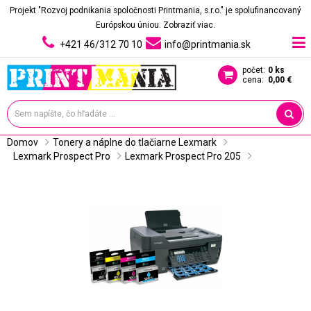
Projekt "Rozvoj podnikania spoločnosti Printmania, s.r.o." je spolufinancovaný
Európskou úniou.
Zobraziť viac.
+421 46/312 70 10
info@printmania.sk
počet:
0 ks
cena:
0,00 €
Domov
Tonery a náplne do tlačiarne Lexmark
Lexmark Prospect Pro
Lexmark Prospect Pro 205