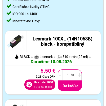
Certifikácia kvality STMC
ISO 9001 a 14001
Množstevné zľavy
Lexmark 100XL (14N1068B)
black - kompatibilný
BLACK
Lexmark
510 strán (22 ml)
Doručíme 10.08.2026
6,50 €
-
+
5,28 €
bez DPH
Ušetríte 10%!
Do košíka
+2ks do košíka