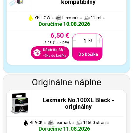
kompatibilný
YELLOW
Lexmark
12 ml
Doručíme 10.08.2026
6,50 €
-
+
5,28 €
bez DPH
Ušetríte 3%!
Do košíka
+3ks do košíka
Originálne náplne
Lexmark No.100XL Black -
originálny
BLACK
Lexmark
11500 strán
Doručíme 11.08.2026