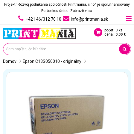
Projekt "Rozvoj podnikania spoločnosti Printmania, s.r.o." je spolufinancovaný
Európskou úniou.
Zobraziť viac.
+421 46/312 70 10
info@printmania.sk
počet:
0 ks
cena:
0,00 €
Domov
Epson C13S050010 - originálny