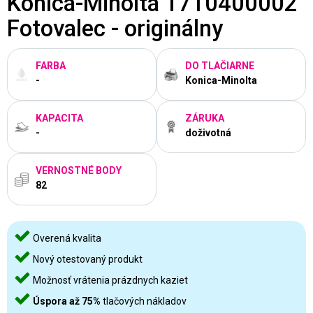
Konica-Minolta 1710400002
Fotovalec - originálny
FARBA
DO TLAČIARNE
-
Konica-Minolta
KAPACITA
ZÁRUKA
-
doživotná
VERNOSTNÉ BODY
82
Overená kvalita
Nový otestovaný produkt
Možnosť vrátenia prázdnych kaziet
Úspora až 75%
tlačových nákladov