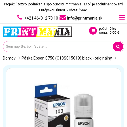
Projekt "Rozvoj podnikania spoločnosti Printmania, s.r.o." je spolufinancovaný
Európskou úniou.
Zobraziť viac.
+421 46/312 70 10
info@printmania.sk
počet:
0 ks
cena:
0,00 €
Domov
Páska Epson 8750 (C13S015019) black - originálny