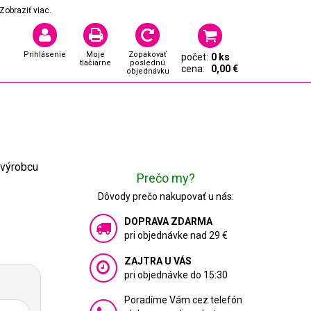
Zobraziť viac.
Prihlásenie
Moje
Zopakovať
počet:
0 ks
tlačiarne
poslednú
cena:
0,00 €
objednávku
 výrobcu
Prečo my?
Dôvody prečo nakupovať u nás:
DOPRAVA ZDARMA
pri objednávke nad 29 €
ZAJTRA U VÁS
pri objednávke do 15:30
Poradíme Vám cez telefón