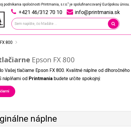
oj podnikania spoločnosti Printmania, s.r.o." je spolufinancovaný Európskou úniou.
+421 46/312 70 10
info@printmania.sk
 FX 800
tlačiarne
Epson FX 800
do Vašej tlačiarne Epson FX 800. Kvalitné náplne od dlhoročného
. S náplňami od
Printmania
budete určite spokojný.
čiarní
iginálne náplne