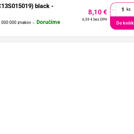
-
13S015019) black -
8,10 €
6,59 €
bez DPH
Doručíme
 000 000 znakov
Do košík