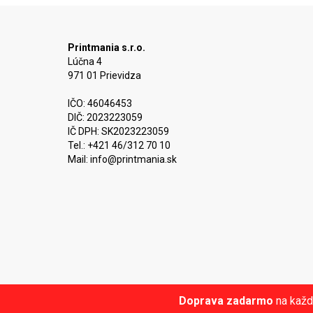
Printmania s.r.o.
Lúčna 4
971 01 Prievidza
IČO: 46046453
DIČ: 2023223059
IČ DPH: SK2023223059
Tel.: +421 46/312 70 10
Mail:
info@printmania.sk
Doprava zadarmo
na každ