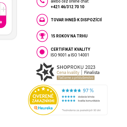
alebo cez online chat:
+
+421 46/312 70 10
TOVAR IHNEĎ K DISPOZÍCIÍ
a
15 ROKOV NA TRHU
CERTIFIKÁT KVALITY
ISO 9001 a ISO 14001