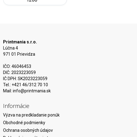
Printmania s.r.o.
Lúčna 4
971 01 Prievidza
IČO: 46046453
DIČ: 2023223059
IČ DPH: SK2023223059
Tel.: +421 46/312 70 10
Mail:
info@printmania.sk
Informácie
Výzva na predkladanie ponúk
Obchodné podmienky
Ochrana osobných údajov