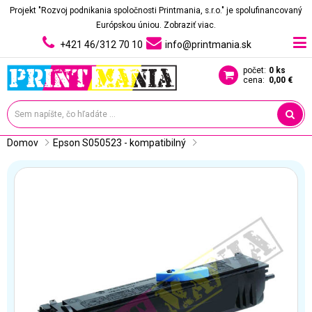
Projekt "Rozvoj podnikania spoločnosti Printmania, s.r.o." je spolufinancovaný
Európskou úniou.
Zobraziť viac.
+421 46/312 70 10
info@printmania.sk
počet:
0 ks
cena:
0,00 €
Domov
Epson S050523 - kompatibilný