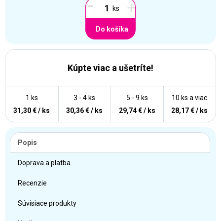
-
+
Do košíka
Kúpte viac a ušetríte!
1 ks
3 - 4 ks
5 - 9 ks
10 ks a viac
31,30 € / ks
30,36 € / ks
29,74 € / ks
28,17 € / ks
Popis
Doprava a platba
Recenzie
Súvisiace produkty