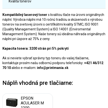
Kvalita tonerov
Kompatibilný laserový toner
s kvalitou tlače na úrovni originálnych
náplní. Výrobca náplni má 10 ročnú tradíciu a skúsenosti s výrobou
tonerov na svetovej úrovni s certifikátmi kvality STMC, ISO 9001
(Quality Management System) a ISO 14001 (Enviromental
Management System). Naše tonery sú ideálna náhrada originálnych
náplni pri úspore až 75% z ceny.
Kapacita tonera: 3200 strán pri 5% pokrytí
Ak si neviete vybrať správny typ toneru do vašej tlačiarne,
kontaktuje prosím našu odbornú podporu telefonicky:
+421 46/312
70 10
alebo e-mailom:
info@printmania.sk
Náplň vhodná pre tlačiarne:
EPSON
ACULASER M
1200