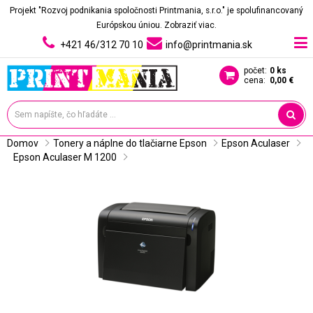
Projekt "Rozvoj podnikania spoločnosti Printmania, s.r.o." je spolufinancovaný
Európskou úniou.
Zobraziť viac.
+421 46/312 70 10
info@printmania.sk
počet:
0 ks
cena:
0,00 €
Domov
Tonery a náplne do tlačiarne Epson
Epson Aculaser
Epson Aculaser M 1200