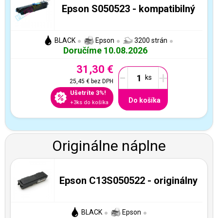
Epson S050523 - kompatibilný
BLACK
Epson
3200 strán
Doručíme 10.08.2026
31,30 €
-
+
25,45 €
bez DPH
Ušetríte 3%!
Do košíka
+3ks do košíka
Originálne náplne
Epson C13S050522 - originálny
BLACK
Epson