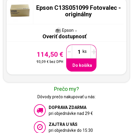
Epson C13S051099 Fotovalec -
originálny
Epson
Overiť dostupnosť
-
+
114,50 €
93,09 €
bez DPH
Do košíka
Prečo my?
Dôvody prečo nakupovať u nás:
DOPRAVA ZDARMA
pri objednávke nad 29 €
ZAJTRA U VÁS
pri objednávke do 15:30