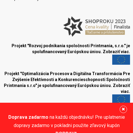
Projekt "Rozvoj podnikania spoločnosti Printmania, s.r.o." je
spolufinancovaný Európskou úniou.
Zobraziť viac.
Projekt "Optimalizácia Procesov a Digitálna Transformácia Pre
Zvýšenie Efektívnosti a Konkurencieschopnosti Spoločnosti
Printmania s.r.o" je spolufinancovaný Európskou úniou.
Zobraziť
viac.
Blog
Doprava zadarmo
na každú objednávku! Pre uplatnenie
Sledujte nás:
dopravy zadarmo v pokladni použite zľavový kupón