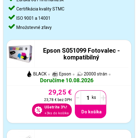
Certifikácia kvality STMC
ISO 9001 a 14001
Množstevné zľavy
Epson S051099 Fotovalec -
kompatibilný
BLACK
Epson
20000 strán
Doručíme 10.08.2026
29,25 €
-
+
23,78 €
bez DPH
Ušetríte 3%!
Do košíka
+3ks do košíka