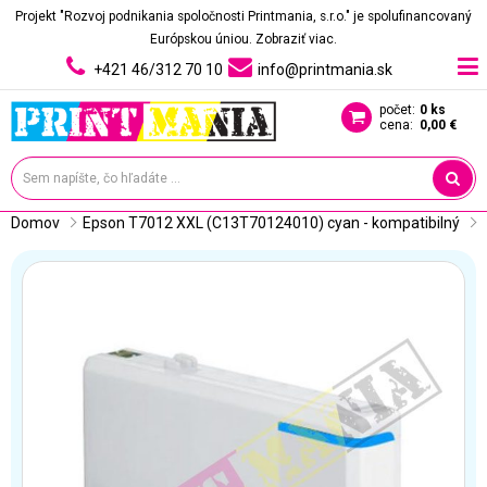
Projekt "Rozvoj podnikania spoločnosti Printmania, s.r.o." je spolufinancovaný
Európskou úniou.
Zobraziť viac.
+421 46/312 70 10
info@printmania.sk
počet:
0 ks
cena:
0,00 €
Domov
Epson T7012 XXL (C13T70124010) cyan - kompatibilný