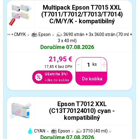
Multipack Epson T7015 XXL
(T7011/T7012/T7013/T7014)
C/M/Y/K - kompatibilný
CMYK
Epson
3690 strán + 3x 3600 strán (70 ml +
3 x 40 ml)
Doručíme 07.08.2026
21,95 €
-
+
17,85 €
bez DPH
Ušetríte 3%!
Do košíka
+3ks do košíka
Epson T7012 XXL
(C13T70124010) cyan -
kompatibilný
CYAN
Epson
3710 (40 ml)
Doručíme 07.08.2026