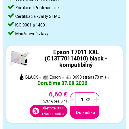
Záruka od Printmania.sk
Certifikácia kvality STMC
ISO 9001 a 14001
Množstevné zľavy
Epson T7011 XXL
(C13T70114010) black -
kompatibilný
BLACK
Epson
3690 strán (70 ml)
Doručíme 07.08.2026
6,60 €
-
+
5,37 €
bez DPH
Ušetríte 3%!
Do košíka
+3ks do košíka