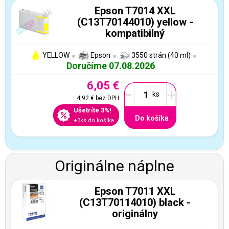
Epson T7014 XXL
(C13T70144010) yellow -
kompatibilný
YELLOW
Epson
3550 strán (40 ml)
Doručíme 07.08.2026
6,05 €
-
+
4,92 €
bez DPH
Ušetríte 3%!
Do košíka
+3ks do košíka
Originálne náplne
Epson T7011 XXL
(C13T70114010) black -
originálny