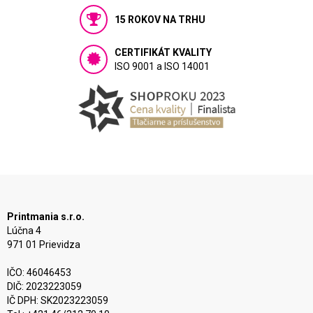
15 ROKOV NA TRHU
CERTIFIKÁT KVALITY
ISO 9001 a ISO 14001
Printmania s.r.o.
Lúčna 4
971 01 Prievidza
IČO: 46046453
DIČ: 2023223059
IČ DPH: SK2023223059