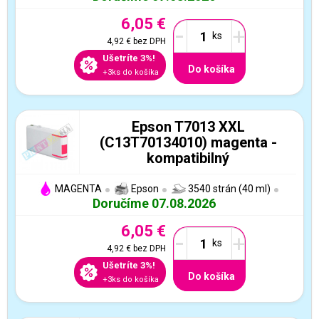
6,05 €
-
+
4,92 €
bez DPH
Ušetríte 3%!
Do košíka
+3ks do košíka
Epson T7013 XXL
(C13T70134010) magenta -
kompatibilný
MAGENTA
Epson
3540 strán (40 ml)
Doručíme 07.08.2026
6,05 €
-
+
4,92 €
bez DPH
Ušetríte 3%!
Do košíka
+3ks do košíka