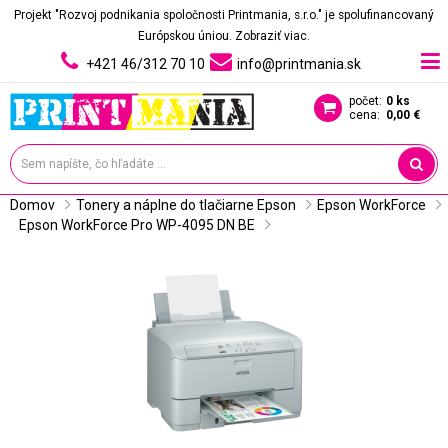
Projekt "Rozvoj podnikania spoločnosti Printmania, s.r.o." je spolufinancovaný
Európskou úniou.
Zobraziť viac.
+421 46/312 70 10
info@printmania.sk
počet:
0 ks
cena:
0,00 €
Domov
Tonery a náplne do tlačiarne Epson
Epson WorkForce
Epson WorkForce Pro WP-4095 DN BE