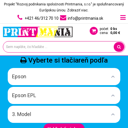
Projekt "Rozvoj podnikania spoločnosti Printmania, s.r.o." je spolufinancovaný
Európskou úniou.
Zobraziť viac.
+421 46/312 70 10
info@printmania.sk
počet:
0 ks
cena:
0,00 €
Vyberte si tlačiareň podľa
Epson
Epson EPL
3. Model