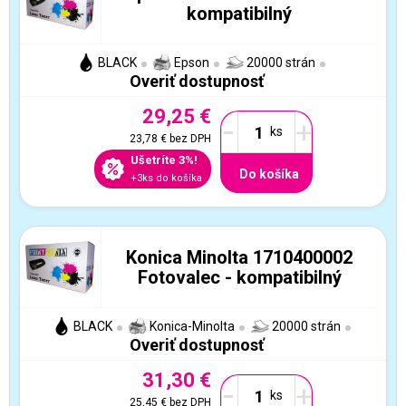
kompatibilný
BLACK
Epson
20000 strán
Overiť dostupnosť
29,25 €
-
+
23,78 €
bez DPH
Ušetríte 3%!
Do košíka
+3ks do košíka
Konica Minolta 1710400002
Fotovalec - kompatibilný
BLACK
Konica-Minolta
20000 strán
Overiť dostupnosť
31,30 €
-
+
25,45 €
bez DPH