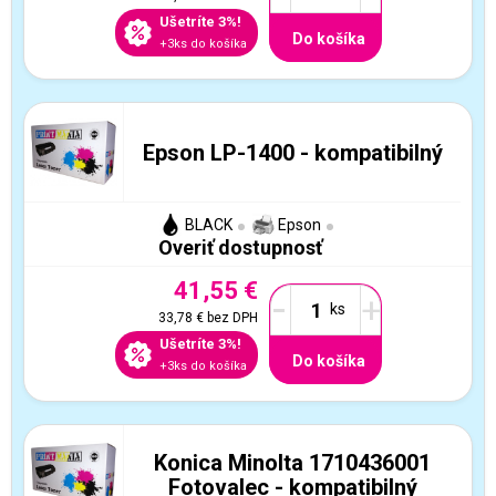
Ušetríte 3%!
Do košíka
+3ks do košíka
Epson LP-1400 - kompatibilný
BLACK
Epson
Overiť dostupnosť
41,55 €
-
+
33,78 €
bez DPH
Ušetríte 3%!
Do košíka
+3ks do košíka
Konica Minolta 1710436001
Fotovalec - kompatibilný