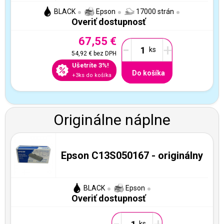
BLACK
Epson
17000 strán
Overiť dostupnosť
67,55 €
-
+
54,92 €
bez DPH
Ušetríte 3%!
Do košíka
+3ks do košíka
Originálne náplne
Epson C13S050167 - originálny
BLACK
Epson
Overiť dostupnosť
-