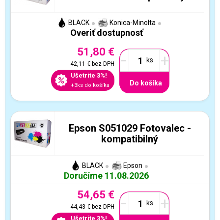
BLACK
Konica-Minolta
Overiť dostupnosť
51,80 €
-
+
42,11 €
bez DPH
Ušetríte 3%!
Do košíka
+3ks do košíka
Epson S051029 Fotovalec -
kompatibilný
BLACK
Epson
Doručíme 11.08.2026
54,65 €
-
+
44,43 €
bez DPH
Ušetríte 3%!