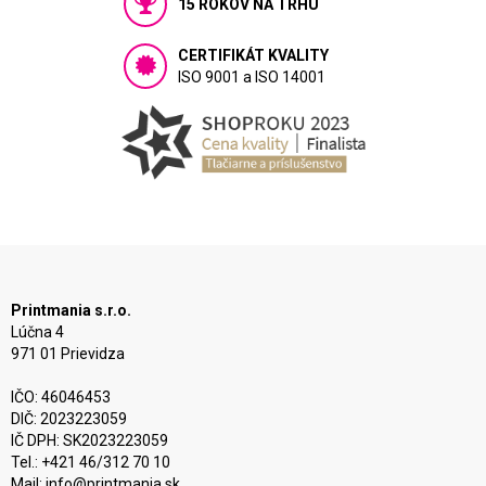
15 ROKOV NA TRHU
CERTIFIKÁT KVALITY
ISO 9001 a ISO 14001
Printmania s.r.o.
Lúčna 4
971 01 Prievidza
IČO: 46046453
DIČ: 2023223059
IČ DPH: SK2023223059
Tel.: +421 46/312 70 10
Mail:
info@printmania.sk