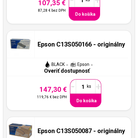
+
107,35 €
87,28 €
bez DPH
Do košíka
Epson C13S050166 - originálny
BLACK
Epson
Overiť dostupnosť
-
+
147,30 €
119,76 €
bez DPH
Do košíka
Epson C13S050087 - originálny