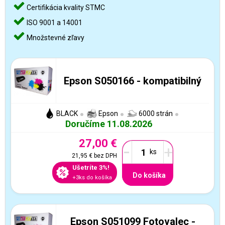
Certifikácia kvality STMC
ISO 9001 a 14001
Množstevné zľavy
Epson S050166 - kompatibilný
BLACK
Epson
6000 strán
Doručíme 11.08.2026
27,00 €
-
+
21,95 €
bez DPH
Ušetríte 3%!
Do košíka
+3ks do košíka
Epson S051099 Fotovalec -