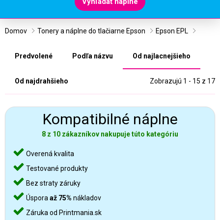
Vyhľadať náplne
Domov
Tonery a náplne do tlačiarne Epson
Epson EPL
Predvolené
Podľa názvu
Od najlacnejšieho
Od najdrahšieho
Zobrazujú 1 - 15 z 17
Kompatibilné náplne
8 z 10 zákazníkov nakupuje túto kategóriu
Overená kvalita
Testované produkty
Bez straty záruky
Úspora
až 75%
nákladov
Záruka od Printmania.sk