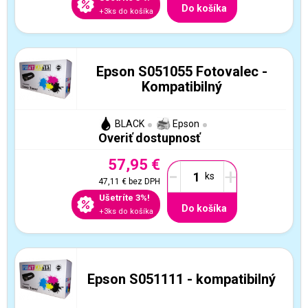
Do košíka
+3ks do košíka
Epson S051055 Fotovalec -
Kompatibilný
BLACK
Epson
Overiť dostupnosť
57,95 €
-
+
47,11 €
bez DPH
Ušetríte 3%!
Do košíka
+3ks do košíka
Epson S051111 - kompatibilný