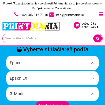
Projekt "Rozvoj podnikania spoločnosti Printmania, s.r.o." je spolufinancovaný
Európskou úniou.
Zobraziť viac.
+421 46/312 70 10
info@printmania.sk
počet:
0 ks
cena:
0,00 €
Vyberte si tlačiareň podľa
Epson
Epson LX
3. Model