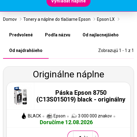
Vyhľadať náplne
Domov
Tonery a náplne do tlačiarne Epson
Epson LX
Predvolené
Podľa názvu
Od najlacnejšieho
Od najdrahšieho
Zobrazujú 1 - 1 z 1
Originálne náplne
Páska Epson 8750
(C13S015019) black - originálny
BLACK
Epson
3 000 000 znakov
Doručíme 12.08.2026