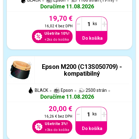
BLACK
Epson
1100 strán (19 ml)
Doručíme 11.08.2026
19,70 €
-
+
16,02 €
bez DPH
Ušetríte 10%!
Do košíka
+2ks do košíka
Epson M200 (C13S050709) -
kompatibilný
BLACK
Epson
2500 strán
Doručíme 11.08.2026
20,00 €
-
+
16,26 €
bez DPH
Ušetríte 3%!
Do košíka
+3ks do košíka