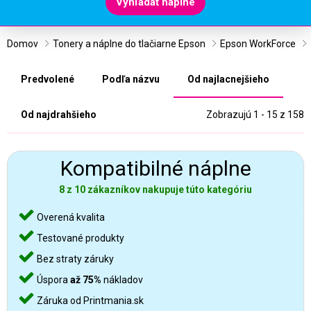
Vyhľadať náplne
Domov
Tonery a náplne do tlačiarne Epson
Epson WorkForce
Predvolené
Podľa názvu
Od najlacnejšieho
Od najdrahšieho
Zobrazujú 1 - 15 z 158
Kompatibilné náplne
8 z 10 zákazníkov nakupuje túto kategóriu
Overená kvalita
Testované produkty
Bez straty záruky
Úspora
až 75%
nákladov
Záruka od Printmania.sk