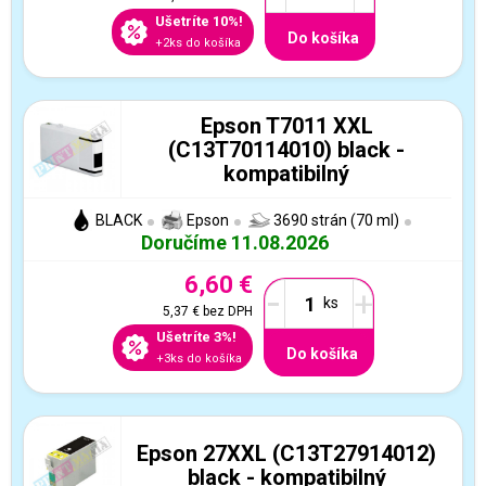
Ušetríte 10%!
Do košíka
+2ks do košíka
Epson T7011 XXL
(C13T70114010) black -
kompatibilný
BLACK
Epson
3690 strán (70 ml)
Doručíme 11.08.2026
6,60 €
-
+
5,37 €
bez DPH
Ušetríte 3%!
Do košíka
+3ks do košíka
Epson 27XXL (C13T27914012)
black - kompatibilný