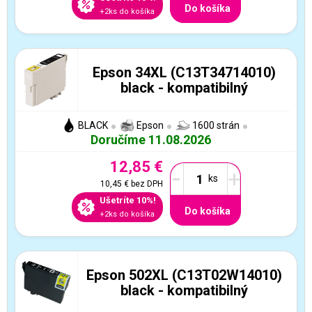
Do košíka
+2ks do košíka
Epson 34XL (C13T34714010)
black - kompatibilný
BLACK
Epson
1600 strán
Doručíme 11.08.2026
12,85 €
-
+
10,45 €
bez DPH
Ušetríte 10%!
Do košíka
+2ks do košíka
Epson 502XL (C13T02W14010)
black - kompatibilný