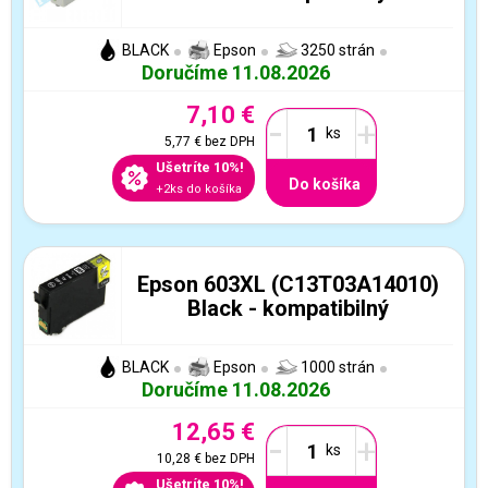
BLACK
Epson
3250 strán
Doručíme 11.08.2026
7,10 €
-
+
5,77 €
bez DPH
Ušetríte 10%!
Do košíka
+2ks do košíka
Epson 603XL (C13T03A14010)
Black - kompatibilný
BLACK
Epson
1000 strán
Doručíme 11.08.2026
12,65 €
-
+
10,28 €
bez DPH
Ušetríte 10%!