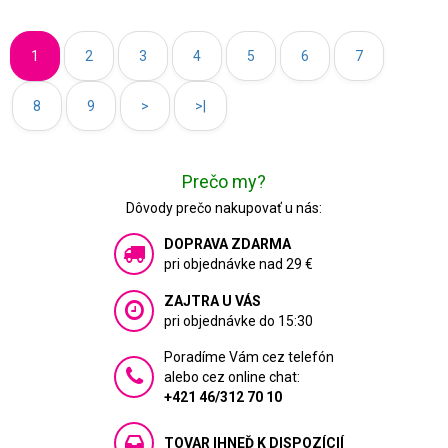
1
2
3
4
5
6
7
8
9
>
>|
Prečo my?
Dôvody prečo nakupovať u nás:
DOPRAVA ZDARMA
pri objednávke nad 29 €
ZAJTRA U VÁS
pri objednávke do 15:30
Poradíme Vám cez telefón
alebo cez online chat:
+421 46/312 70 10
TOVAR IHNEĎ K DISPOZÍCIÍ