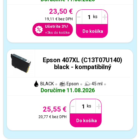
23,50 €
-
+
19,11 €
bez DPH
Ušetríte 3%!
Do košíka
+3ks do košíka
Epson 407XL (C13T07U140)
black - kompatibilný
BLACK
Epson
45 ml
Doručíme 11.08.2026
-
+
25,55 €
20,77 €
bez DPH
Do košíka