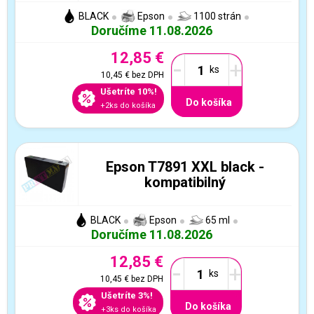
BLACK
Epson
1100 strán
Doručíme 11.08.2026
12,85 €
-
+
10,45 €
bez DPH
Ušetríte 10%!
Do košíka
+2ks do košíka
Epson T7891 XXL black -
kompatibilný
BLACK
Epson
65 ml
Doručíme 11.08.2026
12,85 €
-
+
10,45 €
bez DPH
Ušetríte 3%!
Do košíka
+3ks do košíka