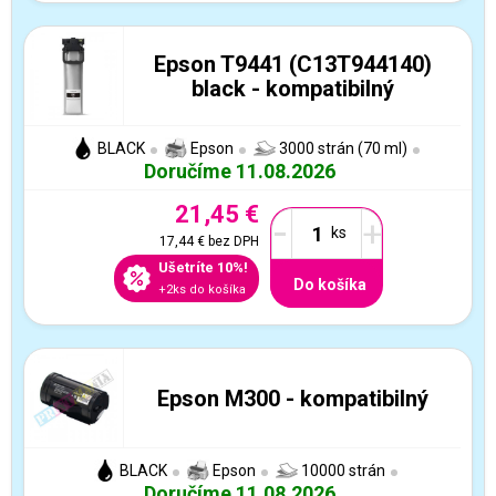
Epson T9441 (C13T944140)
black - kompatibilný
BLACK
Epson
3000 strán (70 ml)
Doručíme 11.08.2026
21,45 €
-
+
17,44 €
bez DPH
Ušetríte 10%!
Do košíka
+2ks do košíka
Epson M300 - kompatibilný
BLACK
Epson
10000 strán
Doručíme 11.08.2026