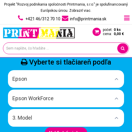
Projekt "Rozvoj podnikania spoločnosti Printmania, s.r.o." je spolufinancovaný
Európskou úniou.
Zobraziť viac.
+421 46/312 70 10
info@printmania.sk
počet:
0 ks
cena:
0,00 €
Vyberte si tlačiareň podľa
Epson
Epson WorkForce
3. Model