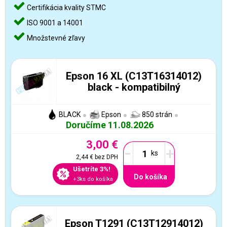
Certifikácia kvality STMC
ISO 9001 a 14001
Množstevné zľavy
Epson 16 XL (C13T16314012)
black - kompatibilný
BLACK
Epson
850 strán
Doručíme 11.08.2026
3,00 €
-
+
2,44 €
bez DPH
Ušetríte 3%!
Do košíka
+3ks do košíka
Epson T1291 (C13T12914012)