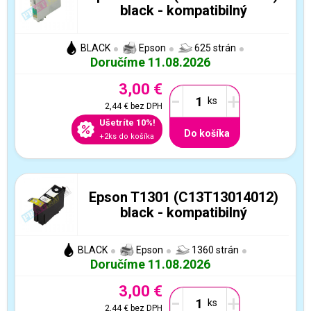
black - kompatibilný
BLACK
Epson
625 strán
Doručíme 11.08.2026
3,00 €
-
+
2,44 €
bez DPH
Ušetríte 10%!
Do košíka
+2ks do košíka
Epson T1301 (C13T13014012)
black - kompatibilný
BLACK
Epson
1360 strán
Doručíme 11.08.2026
3,00 €
-
+
2,44 €
bez DPH