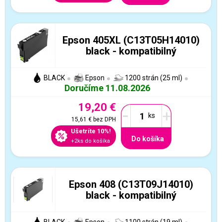
Epson 405XL (C13T05H14010)
black - kompatibilný
BLACK
Epson
1200 strán (25 ml)
Doručíme 11.08.2026
19,20 €
-
+
15,61 €
bez DPH
Ušetríte 10%!
Do košíka
+2ks do košíka
Epson 408 (C13T09J14010)
black - kompatibilný