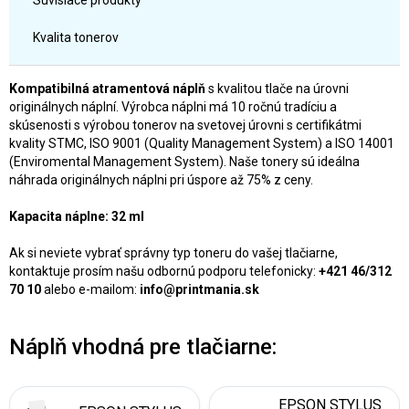
Súvisiace produkty
Kvalita tonerov
Kompatibilná atramentová náplň
s kvalitou tlače na úrovni
originálnych náplní. Výrobca náplni má 10 ročnú tradíciu a
skúsenosti s výrobou tonerov na svetovej úrovni s certifikátmi
kvality STMC, ISO 9001 (Quality Management System) a ISO 14001
(Enviromental Management System). Naše tonery sú ideálna
náhrada originálnych náplni pri úspore až 75% z ceny.
Kapacita náplne: 32 ml
Ak si neviete vybrať správny typ toneru do vašej tlačiarne,
kontaktuje prosím našu odbornú podporu telefonicky:
+421 46/312
70 10
alebo e-mailom:
info@printmania.sk
Náplň vhodná pre tlačiarne:
EPSON STYLUS