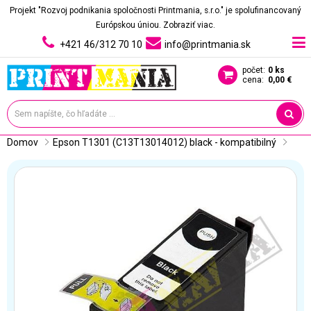
Projekt "Rozvoj podnikania spoločnosti Printmania, s.r.o." je spolufinancovaný
Európskou úniou.
Zobraziť viac.
+421 46/312 70 10
info@printmania.sk
počet:
0 ks
cena:
0,00 €
Domov
Epson T1301 (C13T13014012) black - kompatibilný