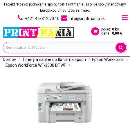
Projekt "Rozvoj podnikania spoločnosti Printmania, s.r.o." je spolufinancovaný
Európskou úniou.
Zobraziť viac.
+421 46/312 70 10
info@printmania.sk
počet:
0 ks
cena:
0,00 €
Domov
Tonery a náplne do tlačiarne Epson
Epson WorkForce
Epson WorkForce WF-3530 DTWF