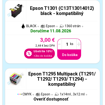
Epson T1301 (C13T13014012)
black - kompatibilný
BLACK
Epson
1360 strán
Doručíme 11.08.2026
3,00 €
-
+
2,44 €
bez DPH
Ušetríte 10%!
Do košíka
+2ks do košíka
Epson T1295 Multipack (T1291/
T1292/ T1293/ T1294) -
kompatibilný
CMYK
Epson
1x14ml , 3x12 ml
Overiť dostupnosť