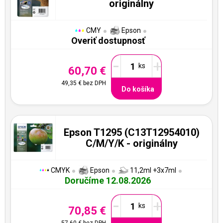
originálny
CMY
Epson
Overiť dostupnosť
-
+
60,70 €
49,35 €
bez DPH
Do košíka
Epson T1295 (C13T12954010)
C/M/Y/K - originálny
CMYK
Epson
11,2ml +3x7ml
Doručíme 12.08.2026
-
+
70,85 €
57,60 €
bez DPH