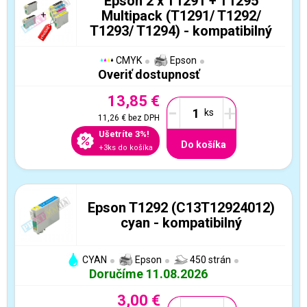
Epson 2 x T1291 + T1295
Multipack (T1291/ T1292/
T1293/ T1294) - kompatibilný
CMYK
Epson
Overiť dostupnosť
13,85 €
-
+
11,26 €
bez DPH
Ušetríte 3%!
Do košíka
+3ks do košíka
Epson T1292 (C13T12924012)
cyan - kompatibilný
CYAN
Epson
450 strán
Doručíme 11.08.2026
3,00 €