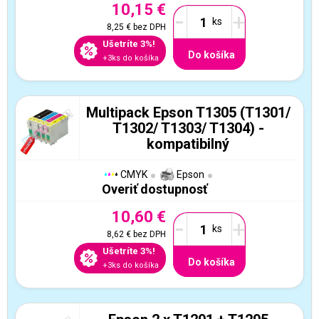
10,15 €
-
+
8,25 €
bez DPH
Ušetríte 3%!
Do košíka
+3ks do košíka
Multipack Epson T1305 (T1301/
T1302/ T1303/ T1304) -
kompatibilný
CMYK
Epson
Overiť dostupnosť
10,60 €
-
+
8,62 €
bez DPH
Ušetríte 3%!
Do košíka
+3ks do košíka