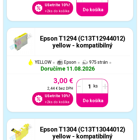
Ušetríte 10%!
Do košíka
+2ks do košíka
Epson T1294 (C13T12944012)
yellow - kompatibilný
YELLOW
Epson
975 strán
Doručíme 11.08.2026
3,00 €
-
+
2,44 €
bez DPH
Ušetríte 10%!
Do košíka
+2ks do košíka
Epson T1304 (C13T13044012)
yellow - kompatibilný