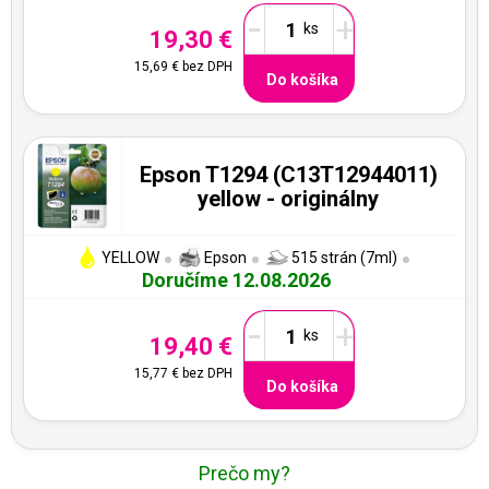
-
+
19,30 €
15,69 €
bez DPH
Do košíka
Epson T1294 (C13T12944011)
yellow - originálny
YELLOW
Epson
515 strán (7ml)
Doručíme 12.08.2026
-
+
19,40 €
15,77 €
bez DPH
Do košíka
Prečo my?