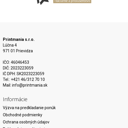
Printmania s.r.o.
Lúčna 4
971 01 Prievidza
IČO: 46046453
DIČ: 2023223059
IČ DPH: SK2023223059
Tel.: +421 46/312 70 10
Mail:
info@printmania.sk
Informácie
Výzva na predkladanie ponúk
Obchodné podmienky
Ochrana osobných údajov