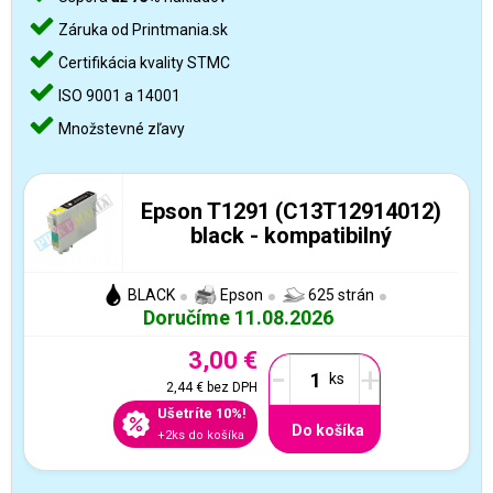
Záruka od Printmania.sk
Certifikácia kvality STMC
ISO 9001 a 14001
Množstevné zľavy
Epson T1291 (C13T12914012)
black - kompatibilný
BLACK
Epson
625 strán
Doručíme 11.08.2026
3,00 €
-
+
2,44 €
bez DPH
Ušetríte 10%!
Do košíka
+2ks do košíka