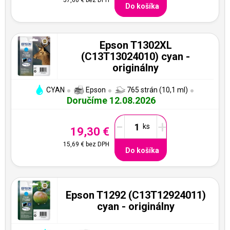
Do košíka
Epson T1302XL
(C13T13024010) cyan -
originálny
CYAN
Epson
765 strán (10,1 ml)
Doručíme 12.08.2026
-
+
19,30 €
15,69 €
bez DPH
Do košíka
Epson T1292 (C13T12924011)
cyan - originálny