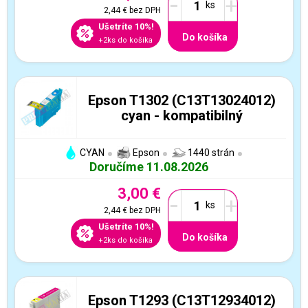
-
+
2,44 €
bez DPH
Ušetríte 10%!
Do košíka
+2ks do košíka
Epson T1302 (C13T13024012)
cyan - kompatibilný
CYAN
Epson
1440 strán
Doručíme 11.08.2026
3,00 €
-
+
2,44 €
bez DPH
Ušetríte 10%!
Do košíka
+2ks do košíka
Epson T1293 (C13T12934012)