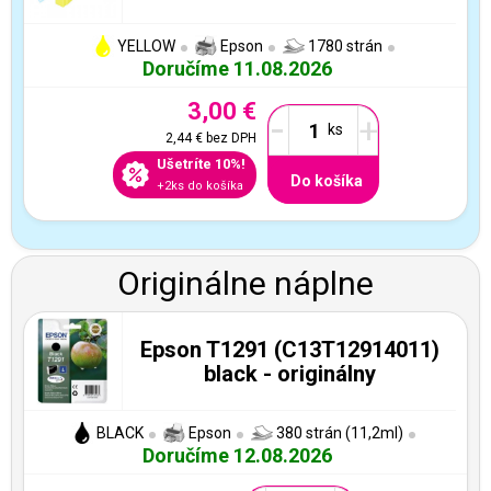
YELLOW
Epson
1780 strán
Doručíme 11.08.2026
3,00 €
-
+
2,44 €
bez DPH
Ušetríte 10%!
Do košíka
+2ks do košíka
Originálne náplne
Epson T1291 (C13T12914011)
black - originálny
BLACK
Epson
380 strán (11,2ml)
Doručíme 12.08.2026