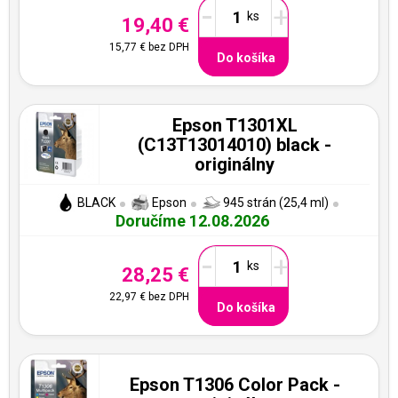
-
+
19,40 €
15,77 €
bez DPH
Do košíka
Epson T1301XL
(C13T13014010) black -
originálny
BLACK
Epson
945 strán (25,4 ml)
Doručíme 12.08.2026
-
+
28,25 €
22,97 €
bez DPH
Do košíka
Epson T1306 Color Pack -