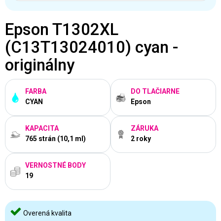
Epson T1302XL
(C13T13024010) cyan -
originálny
FARBA
DO TLAČIARNE
CYAN
Epson
KAPACITA
ZÁRUKA
765 strán (10,1 ml)
2 roky
VERNOSTNÉ BODY
19
Overená kvalita