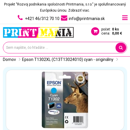
Projekt "Rozvoj podnikania spoločnosti Printmania, s.r.o." je spolufinancovaný
Európskou úniou.
Zobraziť viac.
+421 46/312 70 10
info@printmania.sk
počet:
0 ks
cena:
0,00 €
Domov
Epson T1302XL (C13T13024010) cyan - originálny