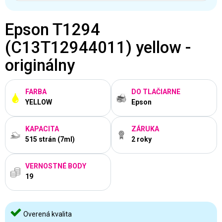
Epson T1294
(C13T12944011) yellow -
originálny
FARBA
DO TLAČIARNE
YELLOW
Epson
KAPACITA
ZÁRUKA
515 strán (7ml)
2 roky
VERNOSTNÉ BODY
19
Overená kvalita