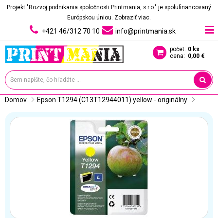
Projekt "Rozvoj podnikania spoločnosti Printmania, s.r.o." je spolufinancovaný
Európskou úniou.
Zobraziť viac.
+421 46/312 70 10
info@printmania.sk
počet:
0 ks
cena:
0,00 €
Domov
Epson T1294 (C13T12944011) yellow - originálny