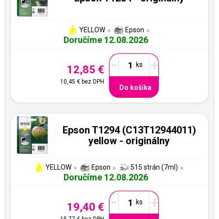
YELLOW
Epson
Doručíme 12.08.2026
-
+
12,85 €
10,45 €
bez DPH
Do košíka
Epson T1294 (C13T12944011)
yellow - originálny
YELLOW
Epson
515 strán (7ml)
Doručíme 12.08.2026
-
+
19,40 €
15,77 €
bez DPH