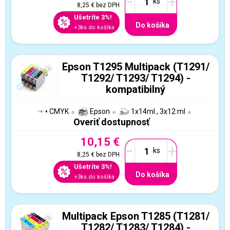
-
+
8,25 €
bez DPH
Ušetríte 3%!
Do košíka
+3ks do košíka
Epson T1295 Multipack (T1291/
T1292/ T1293/ T1294) -
kompatibilný
CMYK
Epson
1x14ml , 3x12 ml
Overiť dostupnosť
10,15 €
-
+
8,25 €
bez DPH
Ušetríte 3%!
Do košíka
+3ks do košíka
Multipack Epson T1285 (T1281/
T1282/ T1283/ T1284) -