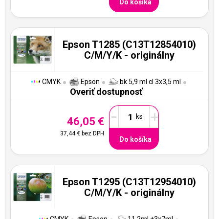
Do košíka
Epson T1285 (C13T12854010)
C/M/Y/K - originálny
CMYK
Epson
bk 5,9 ml cl 3x3,5 ml
Overiť dostupnosť
-
+
46,05 €
37,44 €
bez DPH
Do košíka
Epson T1295 (C13T12954010)
C/M/Y/K - originálny