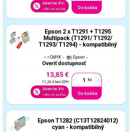
Ušetríte 3%!
Do košíka
+3ks do košíka
Epson 2 x T1291 + T1295
Multipack (T1291/ T1292/
T1293/ T1294) - kompatibilný
CMYK
Epson
Overiť dostupnosť
13,85 €
-
+
11,26 €
bez DPH
Ušetríte 3%!
Do košíka
+3ks do košíka
Epson T1282 (C13T12824012)
cyan - kompatibilný