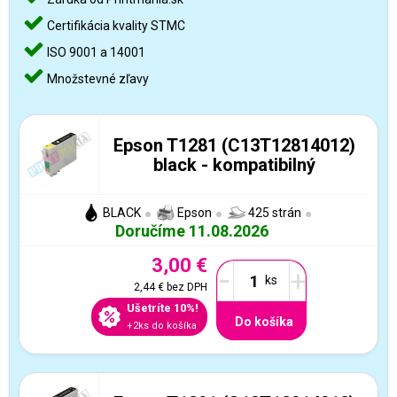
Certifikácia kvality STMC
ISO 9001 a 14001
Množstevné zľavy
Epson T1281 (C13T12814012)
black - kompatibilný
BLACK
Epson
425 strán
Doručíme 11.08.2026
3,00 €
-
+
2,44 €
bez DPH
Ušetríte 10%!
Do košíka
+2ks do košíka