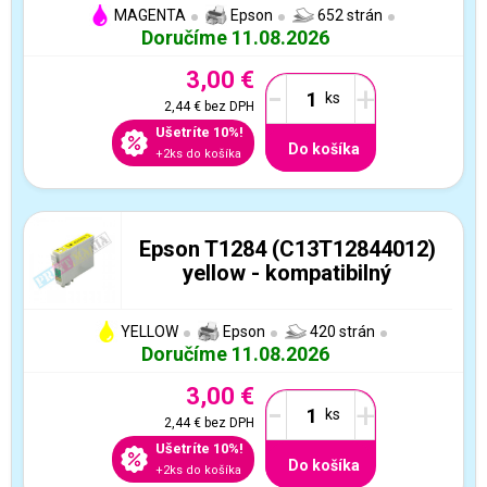
MAGENTA
Epson
652 strán
Doručíme 11.08.2026
3,00 €
-
+
2,44 €
bez DPH
Ušetríte 10%!
Do košíka
+2ks do košíka
Epson T1284 (C13T12844012)
yellow - kompatibilný
YELLOW
Epson
420 strán
Doručíme 11.08.2026
3,00 €
-
+
2,44 €
bez DPH
Ušetríte 10%!
Do košíka
+2ks do košíka