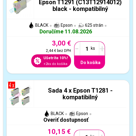
Epson T1291 (C13T12914012)
black - kompatibilný
BLACK
Epson
625 strán
Doručíme 11.08.2026
3,00 €
-
+
2,44 €
bez DPH
Ušetríte 10%!
Do košíka
+2ks do košíka
Sada 4 x Epson T1281 -
kompatibilný
BLACK
Epson
Overiť dostupnosť
10,15 €