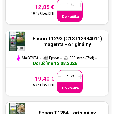
-
+
12,85 €
10,45 €
bez DPH
Do košíka
Epson T1293 (C13T12934011)
magenta - originálny
MAGENTA
Epson
330 strán (7ml)
Doručíme 12.08.2026
-
+
19,40 €
15,77 €
bez DPH
Do košíka
Epson T1284 - originálny