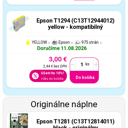
Epson T1294 (C13T12944012)
yellow - kompatibilný
YELLOW
Epson
975 strán
Doručíme 11.08.2026
3,00 €
-
+
2,44 €
bez DPH
Ušetríte 10%!
Do košíka
+2ks do košíka
Originálne náplne
Epson T1281 (C13T12814011)
black - originálny