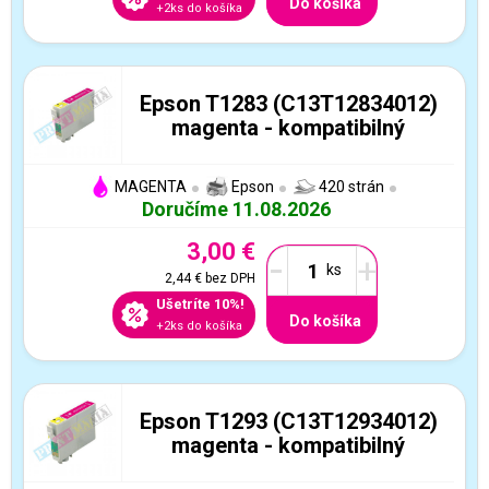
Do košíka
+2ks do košíka
Epson T1283 (C13T12834012)
magenta - kompatibilný
MAGENTA
Epson
420 strán
Doručíme 11.08.2026
3,00 €
-
+
2,44 €
bez DPH
Ušetríte 10%!
Do košíka
+2ks do košíka
Epson T1293 (C13T12934012)
magenta - kompatibilný