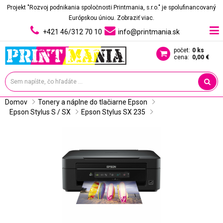
Projekt "Rozvoj podnikania spoločnosti Printmania, s.r.o." je spolufinancovaný
Európskou úniou.
Zobraziť viac.
+421 46/312 70 10
info@printmania.sk
počet:
0 ks
cena:
0,00 €
Domov
Tonery a náplne do tlačiarne Epson
Epson Stylus S / SX
Epson Stylus SX 235