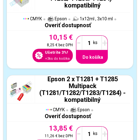
kompatibilný
CMYK
Epson
1x12ml , 3x10 ml
Overiť dostupnosť
10,15 €
-
+
8,25 €
bez DPH
Ušetríte 3%!
Do košíka
+3ks do košíka
Epson 2 x T1281 + T1285
Multipack
(T1281/T1282/T1283/T1284) -
kompatibilný
CMYK
Epson
Overiť dostupnosť
13,85 €
-
+
11,26 €
bez DPH