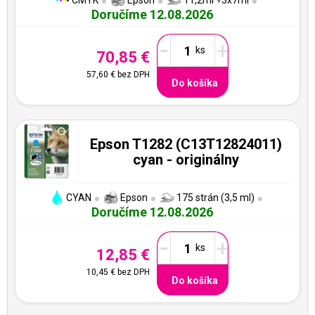
CMYK
Epson
11,2ml +3x7ml
Doručíme 12.08.2026
-
+
70,85 €
57,60 €
bez DPH
Do košíka
Epson T1282 (C13T12824011)
cyan - originálny
CYAN
Epson
175 strán (3,5 ml)
Doručíme 12.08.2026
-
+
12,85 €
10,45 €
bez DPH
Do košíka