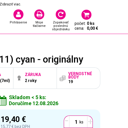
Zobraziť viac.
Prihlásenie
Moje
Zopakovať
počet:
0 ks
tlačiarne
poslednú
cena:
0,00 €
objednávku
) cyan - originálny
VERNOSTNÉ
A
ZÁRUKA
BODY
 (7ml)
2 roky
19
Skladom < 5 ks:
Doručíme 12.08.2026
-
19,40 €
+
15,77 €
bez DPH