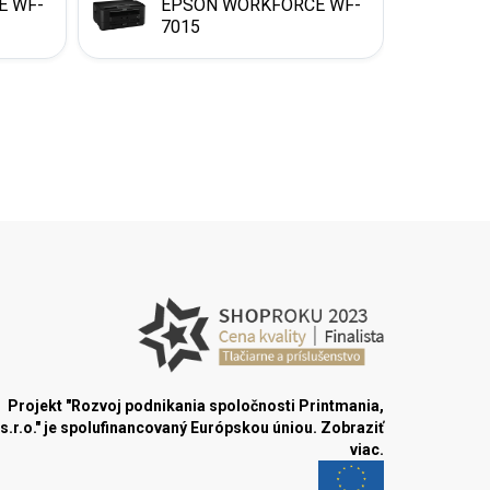
E WF-
EPSON WORKFORCE WF-
7015
Projekt "Rozvoj podnikania spoločnosti Printmania,
s.r.o." je spolufinancovaný Európskou úniou.
Zobraziť
viac.