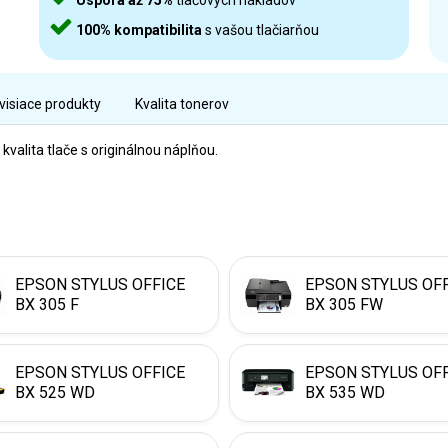
Úspora až 75%
tlačových nákladov
100% kompatibilita
s vašou tlačiarňou
visiace produkty
Kvalita tonerov
alita tlače s originálnou náplňou.
EPSON STYLUS OFFICE
EPSON STYLUS OF
BX 305 F
BX 305 FW
EPSON STYLUS OFFICE
EPSON STYLUS OF
BX 525 WD
BX 535 WD