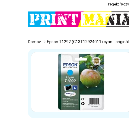
Projekt "Rozv
Domov
Epson T1292 (C13T12924011) cyan - originá