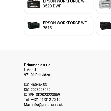
EPSON WORKFORCE WF-
3520 DWF
EPSON WORKFORCE WF-
7515
Printmania s.r.o.
Lúčna 4
971 01 Prievidza
IČO: 46046453
DIČ: 2023223059
IČ DPH: SK2023223059
Tel.: +421 46/312 70 10
Mail:
info@printmania.sk