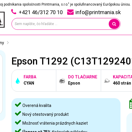
oj podnikania spoločnosti Printmania, s.r.o." je spolufinancovaný Európskou úniou.
+421 46/312 70 10
info@printmania.sk
lny
Epson T1292 (C13T12924011
FARBA
DO TLAČIARNE
KAPACIT
CYAN
Epson
460 strán
Overená kvalita
Nový otestovaný produkt
Možnosť vrátenia prázdnych kaziet