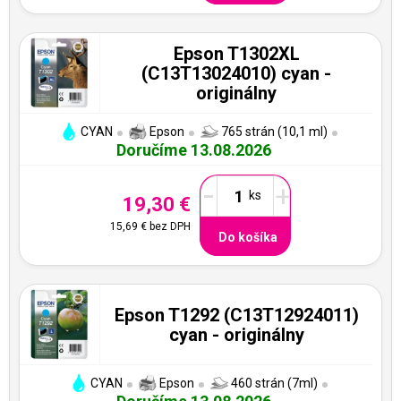
Epson T1302XL
(C13T13024010) cyan -
originálny
CYAN
Epson
765 strán (10,1 ml)
Doručíme 13.08.2026
-
+
19,30 €
15,69 €
bez DPH
Do košíka
Epson T1292 (C13T12924011)
cyan - originálny
CYAN
Epson
460 strán (7ml)