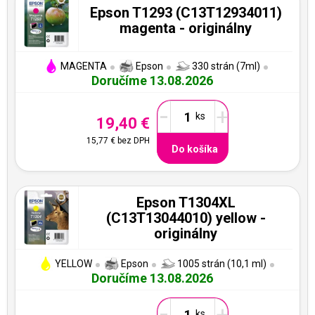
Epson T1293 (C13T12934011)
magenta - originálny
MAGENTA
Epson
330 strán (7ml)
Doručíme 13.08.2026
-
+
19,40 €
15,77 €
bez DPH
Do košíka
Epson T1304XL
(C13T13044010) yellow -
originálny
YELLOW
Epson
1005 strán (10,1 ml)
Doručíme 13.08.2026
-
+