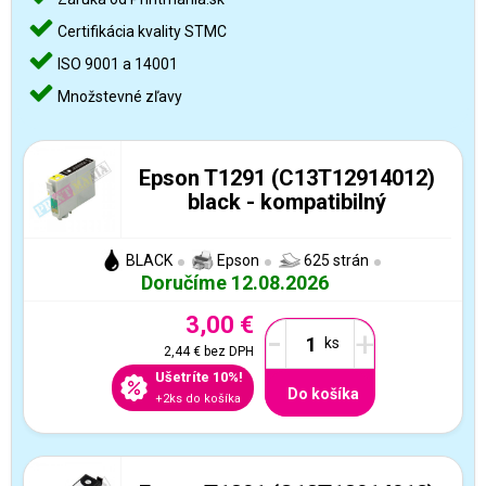
Certifikácia kvality STMC
ISO 9001 a 14001
Množstevné zľavy
Epson T1291 (C13T12914012)
black - kompatibilný
BLACK
Epson
625 strán
Doručíme 12.08.2026
3,00 €
-
+
2,44 €
bez DPH
Ušetríte 10%!
Do košíka
+2ks do košíka