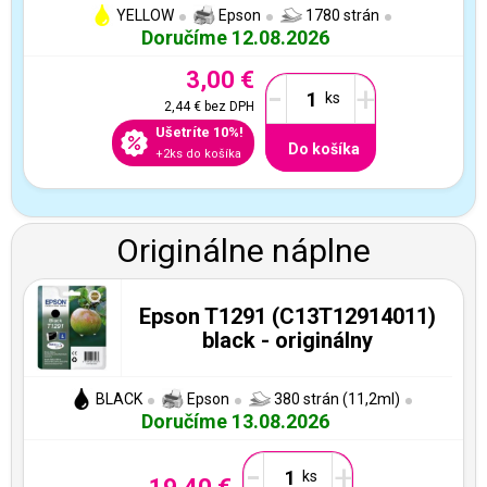
YELLOW
Epson
1780 strán
Doručíme 12.08.2026
3,00 €
-
+
2,44 €
bez DPH
Ušetríte 10%!
Do košíka
+2ks do košíka
Originálne náplne
Epson T1291 (C13T12914011)
black - originálny
BLACK
Epson
380 strán (11,2ml)
Doručíme 13.08.2026
-
+