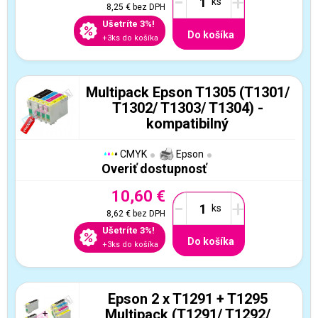
-
+
8,25 €
bez DPH
Ušetríte 3%!
Do košíka
+3ks do košíka
Multipack Epson T1305 (T1301/
T1302/ T1303/ T1304) -
kompatibilný
CMYK
Epson
Overiť dostupnosť
10,60 €
-
+
8,62 €
bez DPH
Ušetríte 3%!
Do košíka
+3ks do košíka
Epson 2 x T1291 + T1295
Multipack (T1291/ T1292/