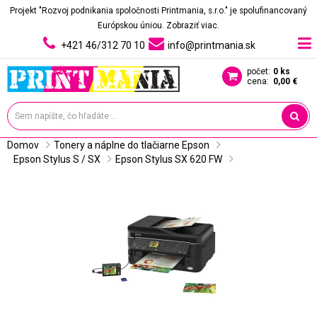
Projekt "Rozvoj podnikania spoločnosti Printmania, s.r.o." je spolufinancovaný
Európskou úniou.
Zobraziť viac.
+421 46/312 70 10
info@printmania.sk
počet:
0 ks
cena:
0,00 €
Domov
Tonery a náplne do tlačiarne Epson
Epson Stylus S / SX
Epson Stylus SX 620 FW