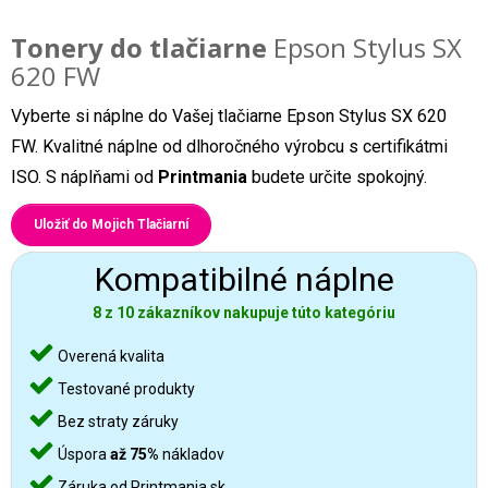
Tonery do tlačiarne
Epson Stylus SX
620 FW
Vyberte si náplne do Vašej tlačiarne Epson Stylus SX 620
FW. Kvalitné náplne od dlhoročného výrobcu s certifikátmi
ISO. S náplňami od
Printmania
budete určite spokojný.
Uložiť do Mojich Tlačiarní
Kompatibilné náplne
8 z 10 zákazníkov nakupuje túto kategóriu
Overená kvalita
Testované produkty
Bez straty záruky
Úspora
až 75%
nákladov
Záruka od Printmania.sk