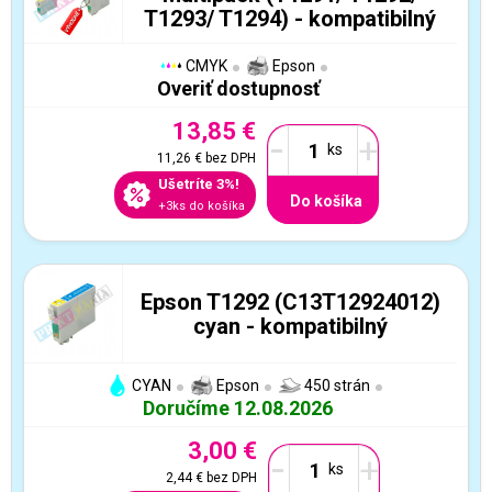
T1293/ T1294) - kompatibilný
CMYK
Epson
Overiť dostupnosť
13,85 €
-
+
11,26 €
bez DPH
Ušetríte 3%!
Do košíka
+3ks do košíka
Epson T1292 (C13T12924012)
cyan - kompatibilný
CYAN
Epson
450 strán
Doručíme 12.08.2026
3,00 €
-
+
2,44 €
bez DPH