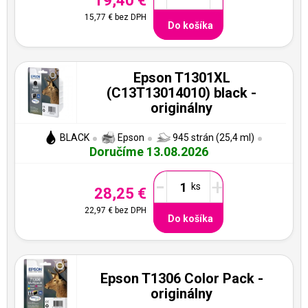
19,40 €
15,77 €
bez DPH
Do košíka
Epson T1301XL
(C13T13014010) black -
originálny
BLACK
Epson
945 strán (25,4 ml)
Doručíme 13.08.2026
-
+
28,25 €
22,97 €
bez DPH
Do košíka
Epson T1306 Color Pack -
originálny