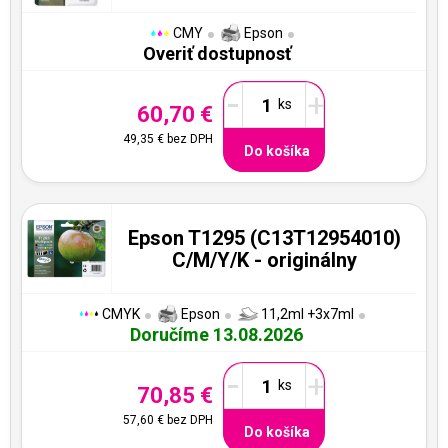
CMY
Epson
Overiť dostupnosť
-
+
60,70 €
49,35 €
bez DPH
Do košíka
Epson T1295 (C13T12954010)
C/M/Y/K - originálny
CMYK
Epson
11,2ml +3x7ml
Doručíme 13.08.2026
-
+
70,85 €
57,60 €
bez DPH
Do košíka