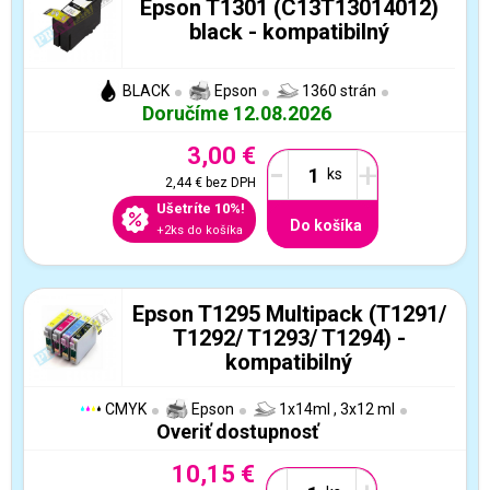
Epson T1301 (C13T13014012)
black - kompatibilný
BLACK
Epson
1360 strán
Doručíme 12.08.2026
3,00 €
-
+
2,44 €
bez DPH
Ušetríte 10%!
Do košíka
+2ks do košíka
Epson T1295 Multipack (T1291/
T1292/ T1293/ T1294) -
kompatibilný
CMYK
Epson
1x14ml , 3x12 ml
Overiť dostupnosť
10,15 €