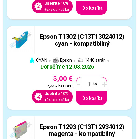
Ušetríte 10%!
Do košíka
+2ks do košíka
Epson T1302 (C13T13024012)
cyan - kompatibilný
CYAN
Epson
1440 strán
Doručíme 12.08.2026
3,00 €
-
+
2,44 €
bez DPH
Ušetríte 10%!
Do košíka
+2ks do košíka
Epson T1293 (C13T12934012)
magenta - kompatibilný