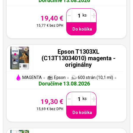
Doručíme 13.08.2026
-
+
19,40 €
15,77 €
bez DPH
Do košíka
Epson T1303XL
(C13T13034010) magenta -
originálny
MAGENTA
Epson
600 strán (10,1 ml)
Doručíme 13.08.2026
-
+
19,30 €
15,69 €
bez DPH
Do košíka