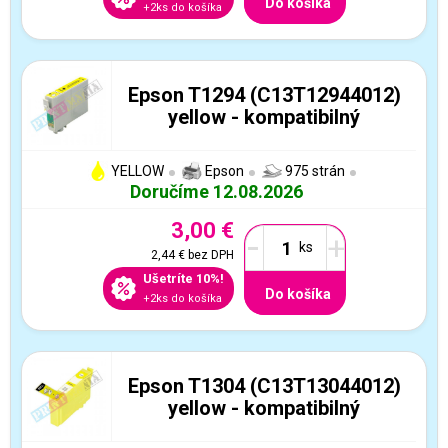
Do košíka
+2ks do košíka
Epson T1294 (C13T12944012)
yellow - kompatibilný
YELLOW
Epson
975 strán
Doručíme 12.08.2026
3,00 €
-
+
2,44 €
bez DPH
Ušetríte 10%!
Do košíka
+2ks do košíka
Epson T1304 (C13T13044012)
yellow - kompatibilný