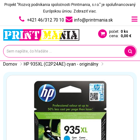
Projekt "Rozvoj podnikania spoločnosti Printmania, s.r.o." je spolufinancovaný
Európskou úniou.
Zobraziť viac.
+421 46/312 70 10
info@printmania.sk
počet:
0 ks
cena:
0,00 €
Domov
HP 935XL (C2P24AE) cyan - originálny