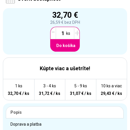
32,70 €
26,59 €
bez DPH
-
+
Do košíka
Kúpte viac a ušetríte!
1 ks
3 - 4 ks
5 - 9 ks
10 ks a viac
32,70 € / ks
31,72 € / ks
31,07 € / ks
29,43 € / ks
Popis
Doprava a platba