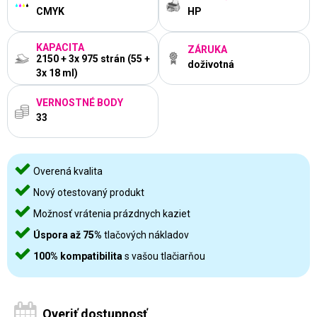
CMYK
HP
KAPACITA
ZÁRUKA
2150 + 3x 975 strán (55 +
doživotná
3x 18 ml)
VERNOSTNÉ BODY
33
Overená kvalita
Nový otestovaný produkt
Možnosť vrátenia prázdnych kaziet
Úspora až 75%
tlačových nákladov
100% kompatibilita
s vašou tlačiarňou
Overiť dostupnosť