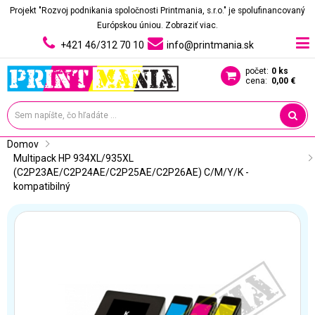
Projekt "Rozvoj podnikania spoločnosti Printmania, s.r.o." je spolufinancovaný
Európskou úniou.
Zobraziť viac.
+421 46/312 70 10
info@printmania.sk
počet:
0 ks
cena:
0,00 €
Domov
Multipack HP 934XL/935XL 
(C2P23AE/C2P24AE/C2P25AE/C2P26AE) C/M/Y/K - 
kompatibilný