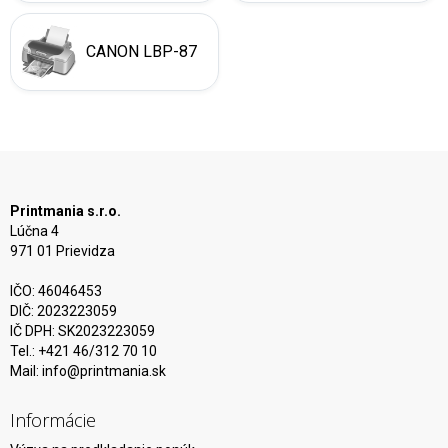
CANON LBP-87
Printmania s.r.o.
Lúčna 4
971 01 Prievidza
IČO: 46046453
DIČ: 2023223059
IČ DPH: SK2023223059
Tel.: +421 46/312 70 10
Mail:
info@printmania.sk
Informácie