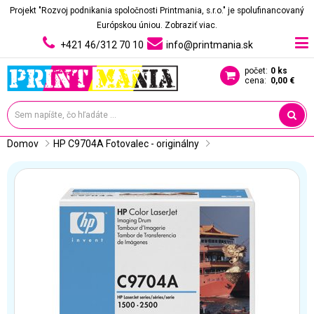
Projekt "Rozvoj podnikania spoločnosti Printmania, s.r.o." je spolufinancovaný
Európskou úniou.
Zobraziť viac.
+421 46/312 70 10
info@printmania.sk
počet:
0 ks
cena:
0,00 €
Domov
HP C9704A Fotovalec - originálny