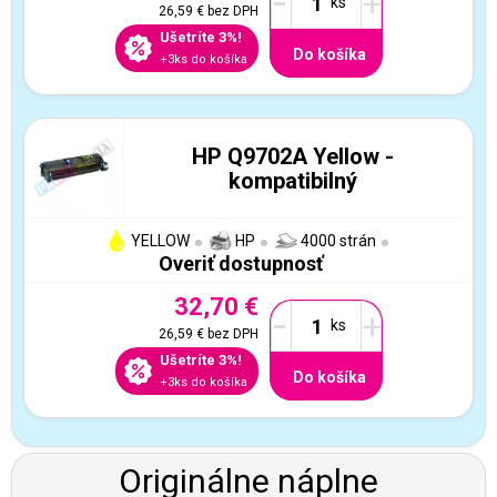
-
+
26,59 €
bez DPH
Ušetríte 3%!
Do košíka
+3ks do košíka
HP Q9702A Yellow -
kompatibilný
YELLOW
HP
4000 strán
Overiť dostupnosť
32,70 €
-
+
26,59 €
bez DPH
Ušetríte 3%!
Do košíka
+3ks do košíka
Originálne náplne