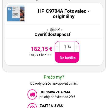
HP C9704A Fotovalec -
originálny
HP
Overiť dostupnosť
-
+
182,15 €
148,09 €
bez DPH
Do košíka
Prečo my?
Dôvody prečo nakupovať u nás:
DOPRAVA ZDARMA
pri objednávke nad 29 €
ZAJTRA U VÁS