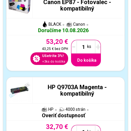
Canon EP87 - Fotovalec -
kompatibilný
BLACK
Canon
Doručíme 10.08.2026
53,20 €
-
+
43,25 €
bez DPH
Ušetríte 3%!
Do košíka
+3ks do košíka
HP Q9703A Magenta -
kompatibilný
HP
4000 strán
Overiť dostupnosť
32,70 €