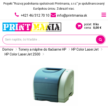
Projekt "Rozvoj podnikania spoločnosti Printmania, s.r.o." je spolufinancovaný
Európskou úniou.
Zobraziť viac.
+421 46/312 70 10
info@printmania.sk
počet:
0 ks
cena:
0,00 €
Domov
Tonery a náplne do tlačiarne HP
HP Color LaserJet
HP Color LaserJet 2500