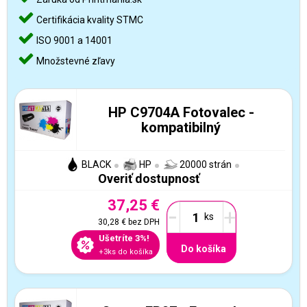
Certifikácia kvality STMC
ISO 9001 a 14001
Množstevné zľavy
HP C9704A Fotovalec -
kompatibilný
BLACK
HP
20000 strán
Overiť dostupnosť
37,25 €
-
+
30,28 €
bez DPH
Ušetríte 3%!
Do košíka
+3ks do košíka