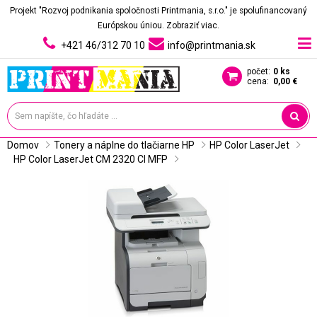
Projekt "Rozvoj podnikania spoločnosti Printmania, s.r.o." je spolufinancovaný
Európskou úniou.
Zobraziť viac.
+421 46/312 70 10
info@printmania.sk
počet:
0 ks
cena:
0,00 €
Domov
Tonery a náplne do tlačiarne HP
HP Color LaserJet
HP Color LaserJet CM 2320 CI MFP