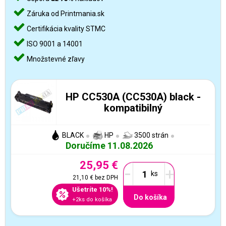
Záruka od Printmania.sk
Certifikácia kvality STMC
ISO 9001 a 14001
Množstevné zľavy
HP CC530A (CC530A) black -
kompatibilný
BLACK
HP
3500 strán
Doručíme 11.08.2026
25,95 €
-
+
21,10 €
bez DPH
Ušetríte 10%!
Do košíka
+2ks do košíka