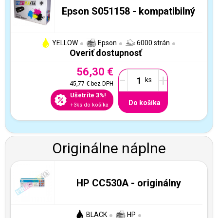
Epson S051158 - kompatibilný
YELLOW
Epson
6000 strán
Overiť dostupnosť
56,30 €
-
+
45,77 €
bez DPH
Ušetríte 3%!
Do košíka
+3ks do košíka
Originálne náplne
HP CC530A - originálny
BLACK
HP