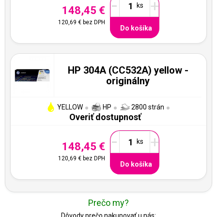
-
+
148,45 €
120,69 €
bez DPH
Do košíka
HP 304A (CC532A) yellow -
originálny
YELLOW
HP
2800 strán
Overiť dostupnosť
-
+
148,45 €
120,69 €
bez DPH
Do košíka
Prečo my?
Dôvody prečo nakupovať u nás: