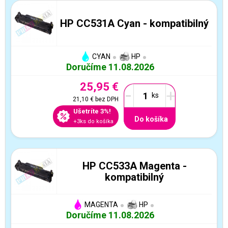
HP CC531A Cyan - kompatibilný
CYAN
HP
Doručíme 11.08.2026
25,95 €
-
+
21,10 €
bez DPH
Ušetríte 3%!
Do košíka
+3ks do košíka
HP CC533A Magenta -
kompatibilný
MAGENTA
HP
Doručíme 11.08.2026