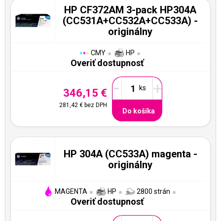
HP CF372AM 3-pack HP304A
(CC531A+CC532A+CC533A) -
originálny
CMY
HP
Overiť dostupnosť
-
+
346,15 €
281,42 €
bez DPH
Do košíka
HP 304A (CC533A) magenta -
originálny
MAGENTA
HP
2800 strán
Overiť dostupnosť