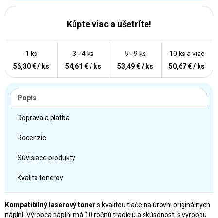
Kúpte viac a ušetríte!
1 ks
3 - 4 ks
5 - 9 ks
10 ks a viac
56,30 € / ks
54,61 € / ks
53,49 € / ks
50,67 € / ks
Popis
Doprava a platba
Recenzie
Súvisiace produkty
Kvalita tonerov
Kompatibilný laserový toner
s kvalitou tlače na úrovni originálnych
náplní. Výrobca náplni má 10 ročnú tradíciu a skúsenosti s výrobou