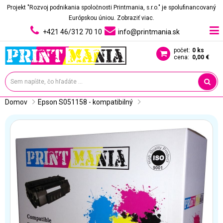
Projekt "Rozvoj podnikania spoločnosti Printmania, s.r.o." je spolufinancovaný
Európskou úniou.
Zobraziť viac.
+421 46/312 70 10
info@printmania.sk
počet:
0 ks
cena:
0,00 €
Domov
Epson S051158 - kompatibilný