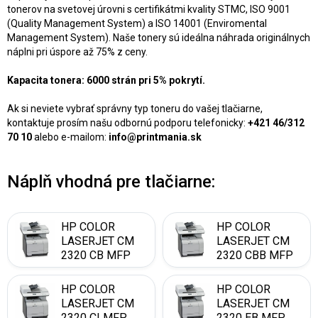
tonerov na svetovej úrovni s certifikátmi kvality STMC, ISO 9001
(Quality Management System) a ISO 14001 (Enviromental
Management System). Naše tonery sú ideálna náhrada originálnych
náplni pri úspore až 75% z ceny.
Kapacita tonera: 6000 strán pri 5% pokrytí.
Ak si neviete vybrať správny typ toneru do vašej tlačiarne,
kontaktuje prosím našu odbornú podporu telefonicky:
+421 46/312
70 10
alebo e-mailom:
info@printmania.sk
Náplň vhodná pre tlačiarne:
HP COLOR
HP COLOR
LASERJET CM
LASERJET CM
2320 CB MFP
2320 CBB MFP
HP COLOR
HP COLOR
LASERJET CM
LASERJET CM
2320 CI MFP
2320 EB MFP