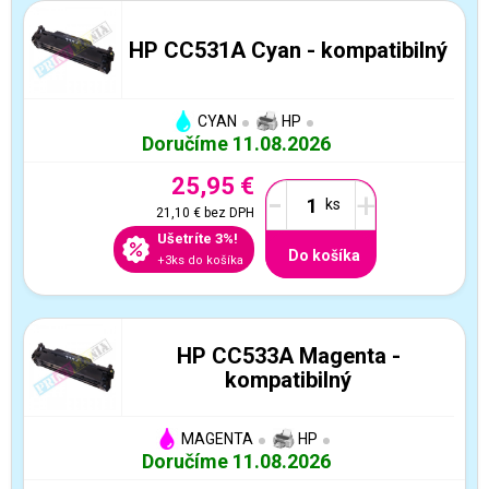
HP CC531A Cyan - kompatibilný
CYAN
HP
Doručíme 11.08.2026
25,95 €
-
+
21,10 €
bez DPH
Ušetríte 3%!
Do košíka
+3ks do košíka
HP CC533A Magenta -
kompatibilný
MAGENTA
HP
Doručíme 11.08.2026