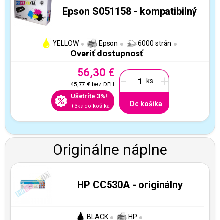
Epson S051158 - kompatibilný
YELLOW
Epson
6000 strán
Overiť dostupnosť
56,30 €
-
+
45,77 €
bez DPH
Ušetríte 3%!
Do košíka
+3ks do košíka
Originálne náplne
HP CC530A - originálny
BLACK
HP