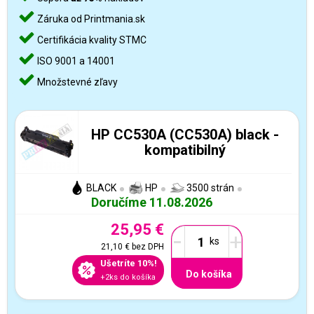
Záruka od Printmania.sk
Certifikácia kvality STMC
ISO 9001 a 14001
Množstevné zľavy
HP CC530A (CC530A) black -
kompatibilný
BLACK
HP
3500 strán
Doručíme 11.08.2026
25,95 €
-
+
21,10 €
bez DPH
Ušetríte 10%!
Do košíka
+2ks do košíka