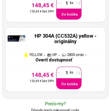
-
+
148,45 €
120,69 €
bez DPH
Do košíka
HP 304A (CC532A) yellow -
originálny
YELLOW
HP
2800 strán
Overiť dostupnosť
-
+
148,45 €
120,69 €
bez DPH
Do košíka
Prečo my?
Dôvody prečo nakupovať u nás: