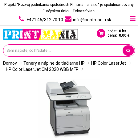
Projekt "Rozvoj podnikania spoločnosti Printmania, s.r.o." je spolufinancovaný
Európskou úniou.
Zobraziť viac.
+421 46/312 70 10
info@printmania.sk
počet:
0 ks
cena:
0,00 €
Domov
Tonery a náplne do tlačiarne HP
HP Color LaserJet
HP Color LaserJet CM 2320 WBB MFP