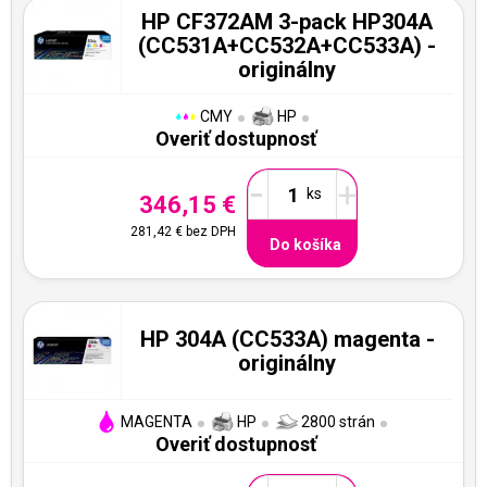
HP CF372AM 3-pack HP304A
(CC531A+CC532A+CC533A) -
originálny
CMY
HP
Overiť dostupnosť
-
+
346,15 €
281,42 €
bez DPH
Do košíka
HP 304A (CC533A) magenta -
originálny
MAGENTA
HP
2800 strán
Overiť dostupnosť