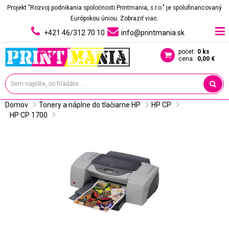
Projekt "Rozvoj podnikania spoločnosti Printmania, s.r.o." je spolufinancovaný
Európskou úniou.
Zobraziť viac.
+421 46/312 70 10
info@printmania.sk
počet:
0 ks
cena:
0,00 €
Domov
Tonery a náplne do tlačiarne HP
HP CP
HP CP 1700