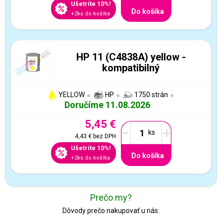
Ušetríte 10%!
Do košíka
+2ks do košíka
HP 11 (C4838A) yellow -
kompatibilný
YELLOW
HP
1750 strán
Doručíme 11.08.2026
5,45 €
-
+
4,43 €
bez DPH
Ušetríte 10%!
Do košíka
+2ks do košíka
Prečo my?
Dôvody prečo nakupovať u nás: