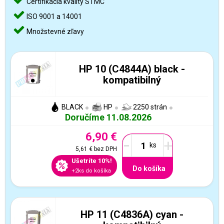
Certifikácia kvality STMC
ISO 9001 a 14001
Množstevné zľavy
HP 10 (C4844A) black -
kompatibilný
BLACK
HP
2250 strán
Doručíme 11.08.2026
6,90 €
-
+
5,61 €
bez DPH
Ušetríte 10%!
Do košíka
+2ks do košíka
HP 11 (C4836A) cyan -