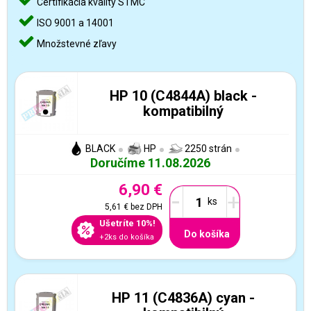
Certifikácia kvality STMC
ISO 9001 a 14001
Množstevné zľavy
HP 10 (C4844A) black -
kompatibilný
BLACK
HP
2250 strán
Doručíme 11.08.2026
6,90 €
-
+
5,61 €
bez DPH
Ušetríte 10%!
Do košíka
+2ks do košíka
HP 11 (C4836A) cyan -