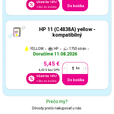
Ušetríte 10%!
Do košíka
+2ks do košíka
HP 11 (C4838A) yellow -
kompatibilný
YELLOW
HP
1750 strán
Doručíme 11.08.2026
5,45 €
-
+
4,43 €
bez DPH
Ušetríte 10%!
Do košíka
+2ks do košíka
Prečo my?
Dôvody prečo nakupovať u nás: