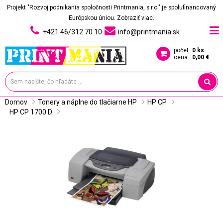
Projekt "Rozvoj podnikania spoločnosti Printmania, s.r.o." je spolufinancovaný
Európskou úniou.
Zobraziť viac.
+421 46/312 70 10
info@printmania.sk
počet:
0 ks
cena:
0,00 €
Domov
Tonery a náplne do tlačiarne HP
HP CP
HP CP 1700 D