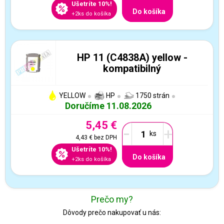
Ušetríte 10%!
Do košíka
+2ks do košíka
HP 11 (C4838A) yellow -
kompatibilný
YELLOW
HP
1750 strán
Doručíme 11.08.2026
5,45 €
-
+
4,43 €
bez DPH
Ušetríte 10%!
Do košíka
+2ks do košíka
Prečo my?
Dôvody prečo nakupovať u nás: