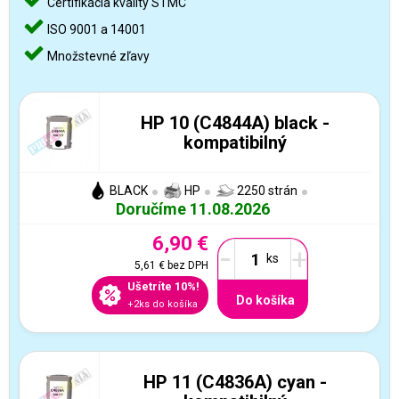
Certifikácia kvality STMC
ISO 9001 a 14001
Množstevné zľavy
HP 10 (C4844A) black -
kompatibilný
BLACK
HP
2250 strán
Doručíme 11.08.2026
6,90 €
-
+
5,61 €
bez DPH
Ušetríte 10%!
Do košíka
+2ks do košíka
HP 11 (C4836A) cyan -