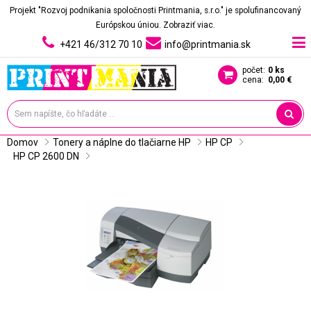
Projekt "Rozvoj podnikania spoločnosti Printmania, s.r.o." je spolufinancovaný
Európskou úniou.
Zobraziť viac.
+421 46/312 70 10
info@printmania.sk
počet:
0 ks
cena:
0,00 €
Domov
Tonery a náplne do tlačiarne HP
HP CP
HP CP 2600 DN