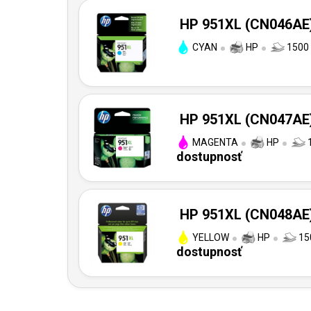
HP 951XL (CN046AE) 
CYAN
HP
1500 
HP 951XL (CN047AE) 
MAGENTA
HP
1
dostupnosť
HP 951XL (CN048AE) 
YELLOW
HP
150
dostupnosť