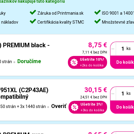
kazníkov nakupuje túto kategóriu
uky
Záruka od Printmania.sk
ISO 9001 a 1400
%
nákladov
Certifikácia kvality STMC
Množstevné zľa
8,75 €
-
 PREMIUM black -
7,11 €
bez DPH
Ušetríte 10%!
Doručíme
 strán
Do košík
+2ks do košíka
30,15 €
-
/951XL (C2P43AE)
mpatibilný
24,51 €
bez DPH
Ušetríte 3%!
Overiť
50 strán + 3x 1440 strán
Do košík
+3ks do košíka