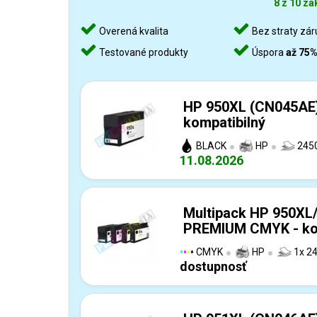
8 z 10 zá
Overená kvalita
Bez straty zár
Testované produkty
Úspora
až 75
HP 950XL (CN045AE)
kompatibilný
BLACK
HP
2450
11.08.2026
Multipack HP 950XL
PREMIUM CMYK - ko
CMYK
HP
1x 24
dostupnosť