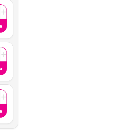
+
a
+
a
+
a