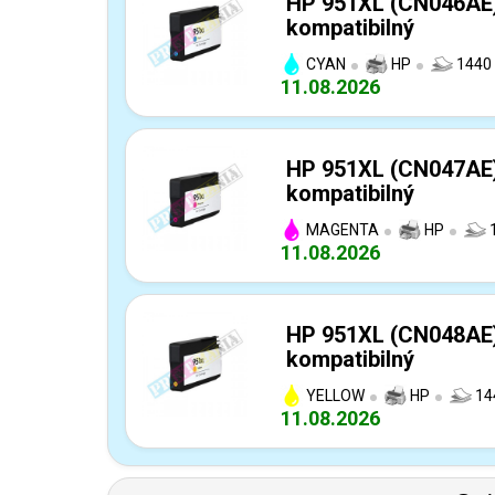
HP 951XL (CN046AE
kompatibilný
CYAN
HP
1440 
11.08.2026
HP 951XL (CN047AE
kompatibilný
MAGENTA
HP
1
11.08.2026
HP 951XL (CN048AE)
kompatibilný
YELLOW
HP
14
11.08.2026