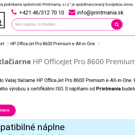
oj podnikania spoločnosti Printmania, s.r.o." je spolufinancovaný Európskou úniou.
+421 46/312 70 10
info@printmania.sk
Jet
HP OfficeJet Pro 8600 Premium e-All-in-One
tlačiarne
HP OfficeJet Pro 8600 Premium
do Vašej tlačiarne HP OfficeJet Pro 8600 Premium e-All-in-One. 
ého výrobcu s certifikátmi ISO. S náplňami od
Printmania
budete
čiarní
atibilné náplne