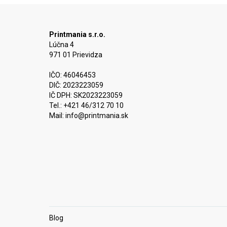
Printmania s.r.o.
Lúčna 4
971 01 Prievidza
IČO: 46046453
DIČ: 2023223059
IČ DPH: SK2023223059
Tel.: +421 46/312 70 10
Mail:
info@printmania.sk
Blog