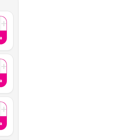
+
a
+
a
+
a