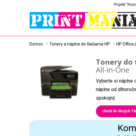
Projekt "Rozv
Domov
Tonery a náplne do tlačiarne HP
HP Office
Tonery do 
All-in-One
Vyberte si náplne 
náplne od dlhoročn
spokojný.
Uložiť do Mojich Tla
Komp