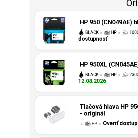
Or
HP 950 (CN049AE) bl
BLACK
HP
1000
dostupnosť
HP 950XL (CN045AE) 
BLACK
HP
2300
12.08.2026
Tlačová hlava HP 95
- originál
Overiť dostup
HP