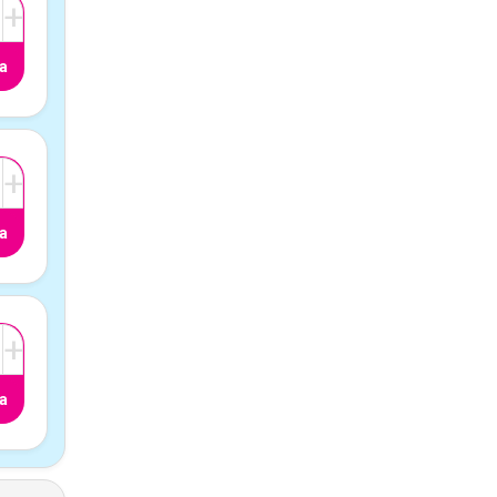
+
a
+
a
+
a