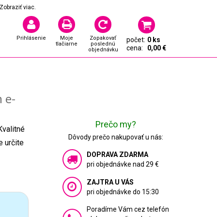
Zobraziť viac.
Prihlásenie
Moje
Zopakovať
počet:
0 ks
tlačiarne
poslednú
cena:
0,00 €
objednávku
 e-
Prečo my?
Kvalitné
Dôvody prečo nakupovať u nás:
 určite
DOPRAVA ZDARMA
pri objednávke nad 29 €
ZAJTRA U VÁS
pri objednávke do 15:30
Poradíme Vám cez telefón