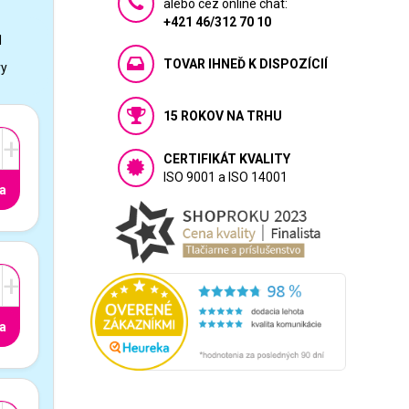
alebo cez online chat:
+421 46/312 70 10
1
TOVAR IHNEĎ K DISPOZÍCIÍ
vy
15 ROKOV NA TRHU
+
CERTIFIKÁT KVALITY
ISO 9001 a ISO 14001
a
+
a