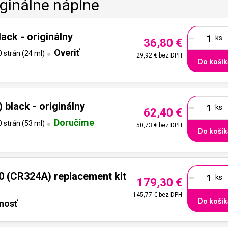
iginálne náplne
-
ack - originálny
36,80 €
Overiť
 strán (24 ml)
29,92 €
bez DPH
Do košík
-
black - originálny
62,40 €
Doručíme
 strán (53 ml)
50,73 €
bez DPH
Do košík
-
0 (CR324A) replacement kit
179,30 €
145,77 €
bez DPH
Do košík
nosť