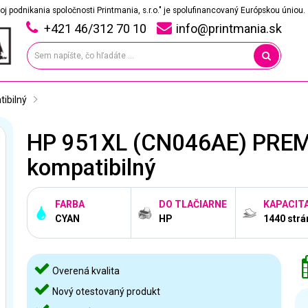
oj podnikania spoločnosti Printmania, s.r.o." je spolufinancovaný Európskou úniou.
+421 46/312 70 10
info@printmania.sk
ibilný
HP 951XL (CN046AE) PREM
kompatibilný
FARBA
DO TLAČIARNE
KAPACIT
CYAN
HP
1440 strá
Overená kvalita
Nový otestovaný produkt