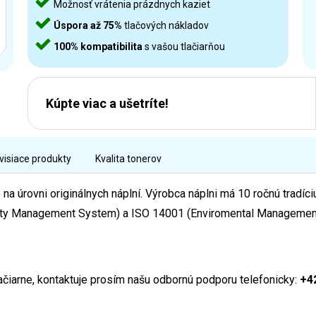
Možnosť vrátenia prázdnych kaziet
Úspora až 75%
tlačových nákladov
100% kompatibilita
s vašou tlačiarňou
Kúpte viac a ušetríte!
visiace produkty
Kvalita tonerov
e na úrovni originálnych náplní. Výrobca náplni má 10 ročnú tradí
uality Management System) a ISO 14001 (Enviromental Managemen
lačiarne, kontaktuje prosím našu odbornú podporu telefonicky:
+4