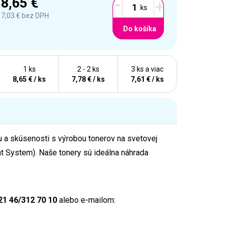
-
8,65 €
+
7,03 €
bez DPH
Do košíka
1 ks
2 - 2 ks
3 ks a viac
8,65 € / ks
7,78 € / ks
7,61 € / ks
ciu a skúsenosti s výrobou tonerov na svetovej
t System). Naše tonery sú ideálna náhrada
21 46/312 70 10
alebo e-mailom: