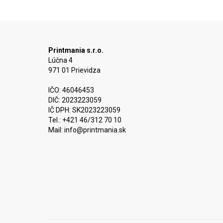
Printmania s.r.o.
Lúčna 4
971 01 Prievidza
IČO: 46046453
DIČ: 2023223059
IČ DPH: SK2023223059
Tel.: +421 46/312 70 10
Mail:
info@printmania.sk