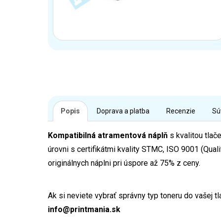
Popis
Doprava a platba
Recenzie
Sú
Kompatibilná atramentová náplň
s kvalitou tlač
úrovni s certifikátmi kvality STMC, ISO 9001 (Q
originálnych náplni pri úspore až 75% z ceny.
Ak si neviete vybrať správny typ toneru do vašej t
info@printmania.sk