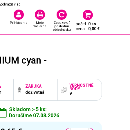
Zobraziť viac.
Prihlásenie
Moje
Zopakovať
počet:
0 ks
tlačiarne
poslednú
cena:
0,00 €
objednávku
IUM cyan -
VERNOSTNÉ
A
ZÁRUKA
BODY
n
doživotná
9
Skladom > 5 ks:
Doručíme 07.08.2026