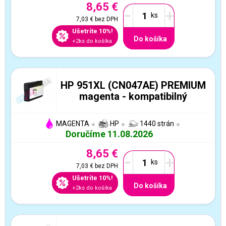
8,65 €
-
+
7,03 €
bez DPH
Ušetríte 10%!
Do košíka
+2ks do košíka
HP 951XL (CN047AE) PREMIUM
magenta - kompatibilný
MAGENTA
HP
1440 strán
Doručíme 11.08.2026
8,65 €
-
+
7,03 €
bez DPH
Ušetríte 10%!
Do košíka
+2ks do košíka