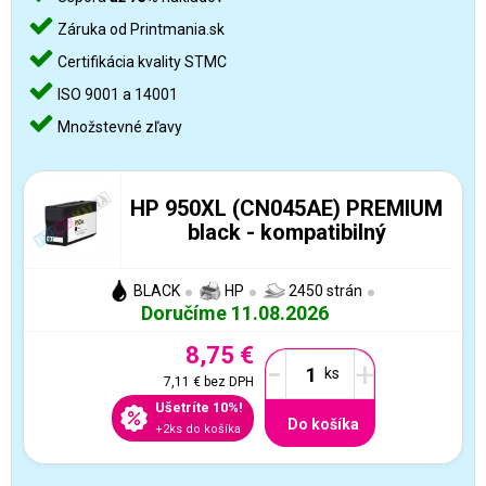
Záruka od Printmania.sk
Certifikácia kvality STMC
ISO 9001 a 14001
Množstevné zľavy
HP 950XL (CN045AE) PREMIUM
black - kompatibilný
BLACK
HP
2450 strán
Doručíme 11.08.2026
8,75 €
-
+
7,11 €
bez DPH
Ušetríte 10%!
Do košíka
+2ks do košíka