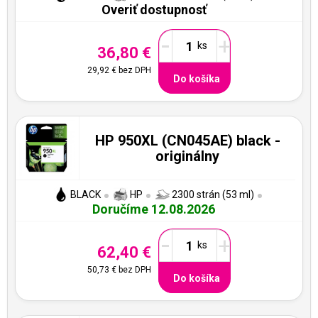
Overiť dostupnosť
-
+
36,80 €
29,92 €
bez DPH
Do košíka
HP 950XL (CN045AE) black -
originálny
BLACK
HP
2300 strán (53 ml)
Doručíme 12.08.2026
-
+
62,40 €
50,73 €
bez DPH
Do košíka