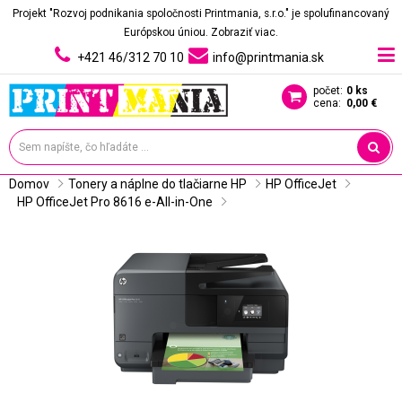
Projekt "Rozvoj podnikania spoločnosti Printmania, s.r.o." je spolufinancovaný
Európskou úniou.
Zobraziť viac.
+421 46/312 70 10
info@printmania.sk
počet:
0 ks
cena:
0,00 €
Domov
Tonery a náplne do tlačiarne HP
HP OfficeJet
HP OfficeJet Pro 8616 e-All-in-One