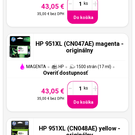
-
+
43,05 €
35,00 €
bez DPH
Do košíka
HP 951XL (CN047AE) magenta -
originálny
MAGENTA
HP
1500 strán (17 ml)
Overiť dostupnosť
-
+
43,05 €
35,00 €
bez DPH
Do košíka
HP 951XL (CN048AE) yellow -
originálny