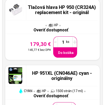
Tlačová hlava HP 950 (CR324A)
replacement kit - originál
HP
Overiť dostupnosť
-
+
179,30 €
145,77 €
bez DPH
Do košíka
HP 951XL (CN046AE) cyan -
originálny
CYAN
HP
1500 strán (17 ml)
Overiť dostupnosť