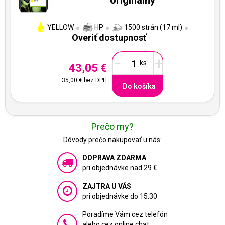
YELLOW
HP
1500 strán (17 ml)
Overiť dostupnosť
-
+
43,05 €
35,00 €
bez DPH
Do košíka
Prečo my?
Dôvody prečo nakupovať u nás:
DOPRAVA ZDARMA
pri objednávke nad 29 €
ZAJTRA U VÁS
pri objednávke do 15:30
Poradíme Vám cez telefón
alebo cez online chat: