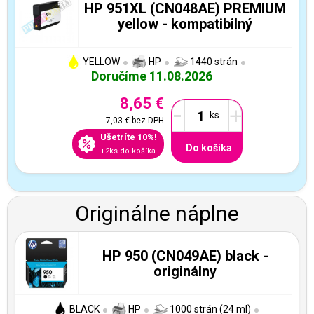
HP 951XL (CN048AE) PREMIUM
yellow - kompatibilný
YELLOW
HP
1440 strán
Doručíme 11.08.2026
8,65 €
-
+
7,03 €
bez DPH
Ušetríte 10%!
Do košíka
+2ks do košíka
Originálne náplne
HP 950 (CN049AE) black -
originálny
BLACK
HP
1000 strán (24 ml)