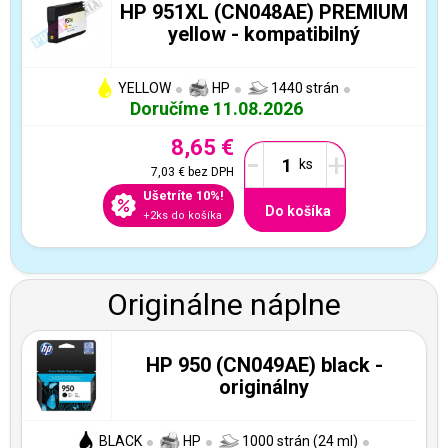
HP 951XL (CN048AE) PREMIUM
yellow - kompatibilný
YELLOW
HP
1440 strán
Doručíme 11.08.2026
8,65 €
-
+
7,03 €
bez DPH
Ušetríte 10%!
Do košíka
+2ks do košíka
Originálne náplne
HP 950 (CN049AE) black -
originálny
BLACK
HP
1000 strán (24 ml)