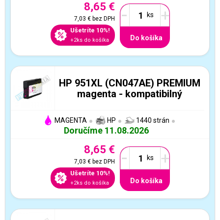
8,65 €
-
+
7,03 €
bez DPH
Ušetríte 10%!
Do košíka
+2ks do košíka
HP 951XL (CN047AE) PREMIUM
magenta - kompatibilný
MAGENTA
HP
1440 strán
Doručíme 11.08.2026
8,65 €
-
+
7,03 €
bez DPH
Ušetríte 10%!
Do košíka
+2ks do košíka