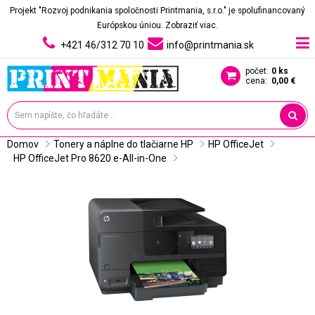
Projekt "Rozvoj podnikania spoločnosti Printmania, s.r.o." je spolufinancovaný
Európskou úniou.
Zobraziť viac.
+421 46/312 70 10
info@printmania.sk
počet:
0 ks
cena:
0,00 €
Domov
Tonery a náplne do tlačiarne HP
HP OfficeJet
HP OfficeJet Pro 8620 e-All-in-One