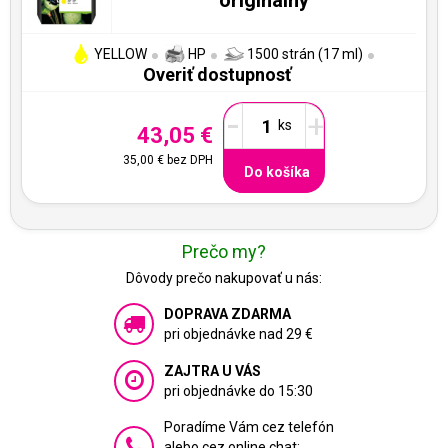
YELLOW
HP
1500 strán (17 ml)
Overiť dostupnosť
-
+
43,05 €
35,00 €
bez DPH
Do košíka
Prečo my?
Dôvody prečo nakupovať u nás:
DOPRAVA ZDARMA
pri objednávke nad 29 €
ZAJTRA U VÁS
pri objednávke do 15:30
Poradíme Vám cez telefón
alebo cez online chat: