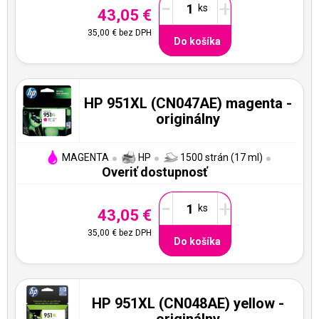
-
+
43,05 €
35,00 €
bez DPH
Do košíka
HP 951XL (CN047AE) magenta -
originálny
MAGENTA
HP
1500 strán (17 ml)
Overiť dostupnosť
-
+
43,05 €
35,00 €
bez DPH
Do košíka
HP 951XL (CN048AE) yellow -
originálny