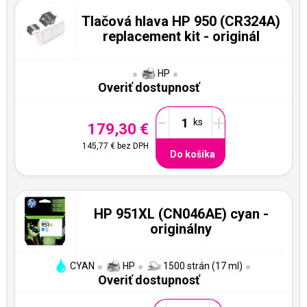
Tlačová hlava HP 950 (CR324A)
replacement kit - originál
HP
Overiť dostupnosť
-
+
179,30 €
145,77 €
bez DPH
Do košíka
HP 951XL (CN046AE) cyan -
originálny
CYAN
HP
1500 strán (17 ml)
Overiť dostupnosť