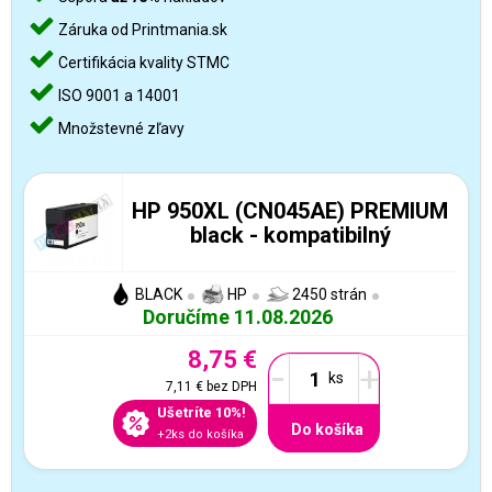
Záruka od Printmania.sk
Certifikácia kvality STMC
ISO 9001 a 14001
Množstevné zľavy
HP 950XL (CN045AE) PREMIUM
black - kompatibilný
BLACK
HP
2450 strán
Doručíme 11.08.2026
8,75 €
-
+
7,11 €
bez DPH
Ušetríte 10%!
Do košíka
+2ks do košíka