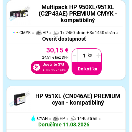
Multipack HP 950XL/951XL
(C2P43AE) PREMIUM CMYK -
kompatibilný
CMYK
HP
1x 2450 strán + 3x 1440 strán
Overiť dostupnosť
30,15 €
-
+
24,51 €
bez DPH
Ušetríte 3%!
Do košíka
+3ks do košíka
HP 951XL (CN046AE) PREMIUM
cyan - kompatibilný
CYAN
HP
1440 strán
Doručíme 11.08.2026