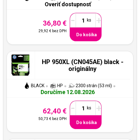
Overiť dostupnosť
-
+
36,80 €
29,92 €
bez DPH
Do košíka
HP 950XL (CN045AE) black -
originálny
BLACK
HP
2300 strán (53 ml)
Doručíme 12.08.2026
-
+
62,40 €
50,73 €
bez DPH
Do košíka