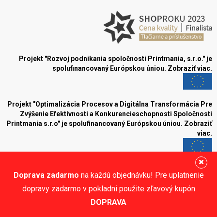
Projekt "Rozvoj podnikania spoločnosti Printmania, s.r.o." je
spolufinancovaný Európskou úniou.
Zobraziť viac.
Projekt "Optimalizácia Procesov a Digitálna Transformácia Pre
Zvýšenie Efektívnosti a Konkurencieschopnosti Spoločnosti
Printmania s.r.o" je spolufinancovaný Európskou úniou.
Zobraziť
viac.
Blog
Doprava zadarmo
na každú objednávku! Pre uplatnenie
Sledujte nás:
dopravy zadarmo v pokladni použite zľavový kupón
DOPRAVA
© Printmania.sk •
NajReklama.sk - tvorba eshopu