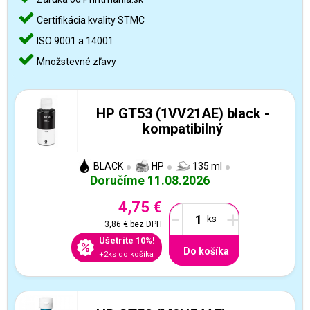
Certifikácia kvality STMC
ISO 9001 a 14001
Množstevné zľavy
HP GT53 (1VV21AE) black -
kompatibilný
BLACK
HP
135 ml
Doručíme 11.08.2026
4,75 €
-
+
3,86 €
bez DPH
Ušetríte 10%!
Do košíka
+2ks do košíka