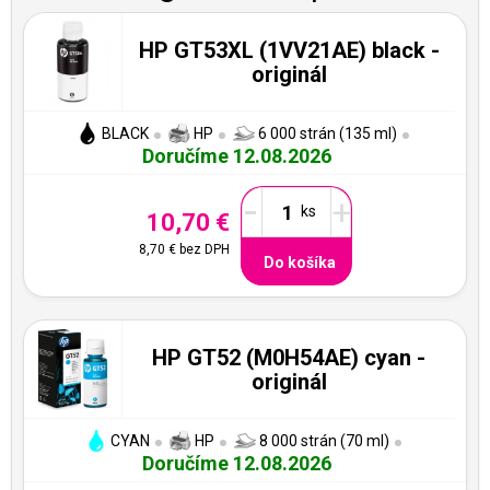
HP GT53XL (1VV21AE) black -
originál
BLACK
HP
6 000 strán (135 ml)
Doručíme 12.08.2026
-
+
10,70 €
8,70 €
bez DPH
Do košíka
HP GT52 (M0H54AE) cyan -
originál
CYAN
HP
8 000 strán (70 ml)
Doručíme 12.08.2026