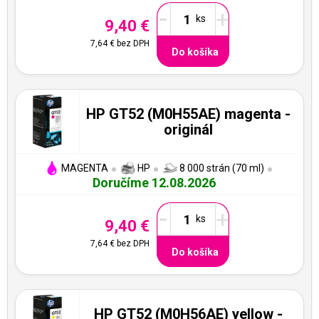
-
+
9,40 €
7,64 €
bez DPH
Do košíka
HP GT52 (M0H55AE) magenta -
originál
MAGENTA
HP
8 000 strán (70 ml)
Doručíme 12.08.2026
-
+
9,40 €
7,64 €
bez DPH
Do košíka
HP GT52 (M0H56AE) yellow -