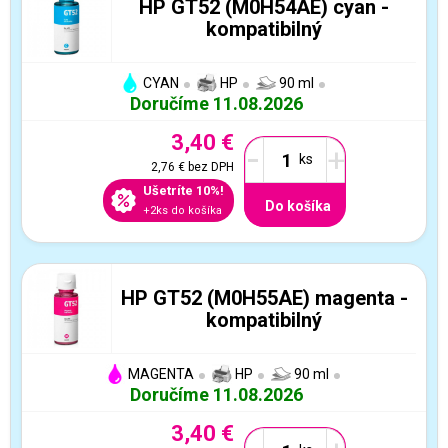
HP GT52 (M0H54AE) cyan -
kompatibilný
CYAN
HP
90 ml
Doručíme 11.08.2026
3,40 €
-
+
2,76 €
bez DPH
Ušetríte 10%!
Do košíka
+2ks do košíka
HP GT52 (M0H55AE) magenta -
kompatibilný
MAGENTA
HP
90 ml
Doručíme 11.08.2026
3,40 €