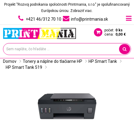
Projekt "Rozvoj podnikania spoločnosti Printmania, s.r.o." je spolufinancovaný
Európskou úniou.
Zobraziť viac.
+421 46/312 70 10
info@printmania.sk
počet:
0 ks
cena:
0,00 €
Domov
Tonery a náplne do tlačiarne HP
HP Smart Tank
HP Smart Tank 519