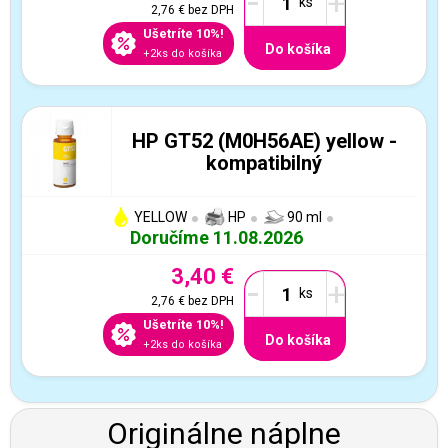
-
+
2,76 €
bez DPH
Ušetríte 10%!
Do košíka
+2ks do košíka
HP GT52 (M0H56AE) yellow -
kompatibilný
YELLOW
HP
90 ml
Doručíme 11.08.2026
3,40 €
-
+
2,76 €
bez DPH
Ušetríte 10%!
Do košíka
+2ks do košíka
Originálne náplne