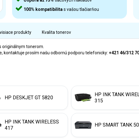
Úspora až 75%
tlačových nákladov
100% kompatibilita
s vašou tlačiarňou
visiace produkty
Kvalita tonerov
s originálnym tonerom.
rne, kontaktuje prosím našu odbornú podporu telefonicky:
+421 46/312 7
HP INK TANK WIRE
HP DESKJET GT 5820
315
HP INK TANK WIRELESS
HP SMART TANK 5
417