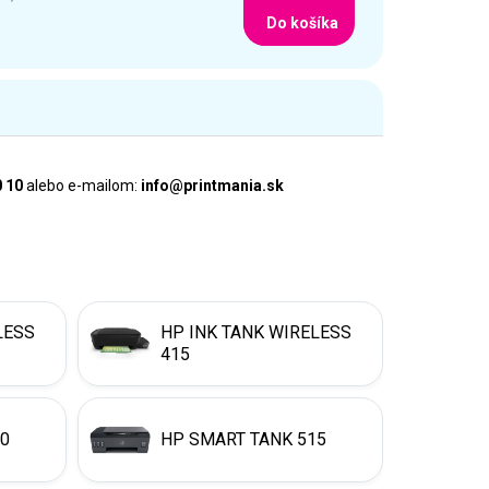
Do košíka
0 10
alebo e-mailom:
info@printmania.sk
LESS
HP INK TANK WIRELESS
415
00
HP SMART TANK 515