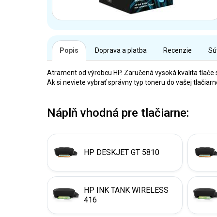
Popis
Doprava a platba
Recenzie
Sú
Atrament od výrobcu HP. Zaručená vysoká kvalita tlače 
Ak si neviete vybrať správny typ toneru do vašej tlačia
Náplň vhodná pre tlačiarne:
HP DESKJET GT 5810
HP INK TANK WIRELESS
416