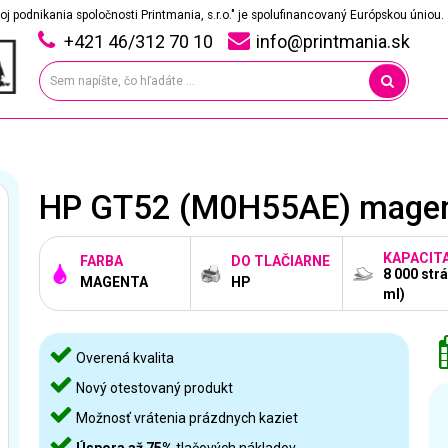
oj podnikania spoločnosti Printmania, s.r.o." je spolufinancovaný Európskou úniou.
+421 46/312 70 10
info@printmania.sk
HP GT52 (M0H55AE) magenta
KAPACIT
FARBA
DO TLAČIARNE
8 000 strá
MAGENTA
HP
ml)
Overená kvalita
Nový otestovaný produkt
Možnosť vrátenia prázdnych kaziet