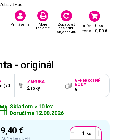
Zobraziť viac.
Prihlásenie
Moje
Zopakovať
počet:
0 ks
tlačiarne
poslednú
cena:
0,00 €
objednávku
 - originál
A
VERNOSTNÉ
ZÁRUKA
BODY
n (70
2 roky
9
Skladom > 10 ks:
Doručíme 12.08.2026
-
9,40 €
+
7,64 €
bez DPH