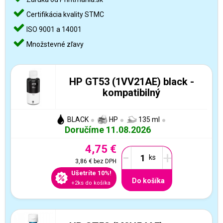
Certifikácia kvality STMC
ISO 9001 a 14001
Množstevné zľavy
HP GT53 (1VV21AE) black -
kompatibilný
BLACK
HP
135 ml
Doručíme 11.08.2026
4,75 €
-
+
3,86 €
bez DPH
Ušetríte 10%!
Do košíka
+2ks do košíka