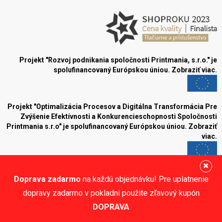
Projekt "Rozvoj podnikania spoločnosti Printmania, s.r.o." je
spolufinancovaný Európskou úniou.
Zobraziť viac.
Projekt "Optimalizácia Procesov a Digitálna Transformácia Pre
Zvýšenie Efektívnosti a Konkurencieschopnosti Spoločnosti
Printmania s.r.o" je spolufinancovaný Európskou úniou.
Zobraziť
viac.
Blog
Doprava zadarmo
na každú objednávku! Pre uplatnenie
Sledujte nás:
dopravy zadarmo v pokladni použite zľavový kupón
DOPRAVA
© Printmania.sk •
NajReklama.sk - tvorba eshopu