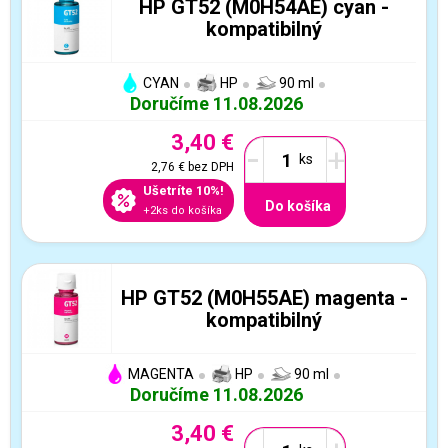
HP GT52 (M0H54AE) cyan -
kompatibilný
CYAN
HP
90 ml
Doručíme 11.08.2026
3,40 €
-
+
2,76 €
bez DPH
Ušetríte 10%!
Do košíka
+2ks do košíka
HP GT52 (M0H55AE) magenta -
kompatibilný
MAGENTA
HP
90 ml
Doručíme 11.08.2026
3,40 €