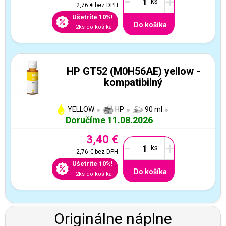
-
+
2,76 €
bez DPH
Ušetríte 10%!
Do košíka
+2ks do košíka
HP GT52 (M0H56AE) yellow -
kompatibilný
YELLOW
HP
90 ml
Doručíme 11.08.2026
3,40 €
-
+
2,76 €
bez DPH
Ušetríte 10%!
Do košíka
+2ks do košíka
Originálne náplne