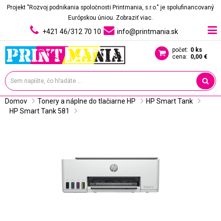
Projekt "Rozvoj podnikania spoločnosti Printmania, s.r.o." je spolufinancovaný
Európskou úniou.
Zobraziť viac.
+421 46/312 70 10
info@printmania.sk
počet:
0 ks
cena:
0,00 €
Domov
Tonery a náplne do tlačiarne HP
HP Smart Tank
HP Smart Tank 581