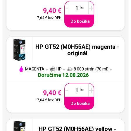
-
+
9,40 €
7,64 €
bez DPH
Do košíka
HP GT52 (M0H55AE) magenta -
originál
MAGENTA
HP
8 000 strán (70 ml)
Doručíme 12.08.2026
-
+
9,40 €
7,64 €
bez DPH
Do košíka
HP GT52 (M0H56AE) yellow -