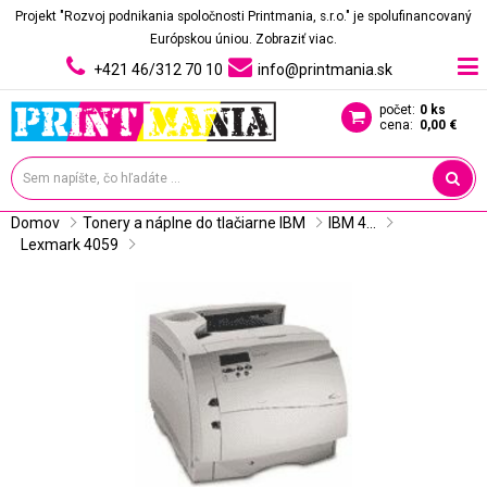
Projekt "Rozvoj podnikania spoločnosti Printmania, s.r.o." je spolufinancovaný
Európskou úniou.
Zobraziť viac.
+421 46/312 70 10
info@printmania.sk
počet:
0 ks
cena:
0,00 €
Domov
Tonery a náplne do tlačiarne IBM
IBM 4...
Lexmark 4059