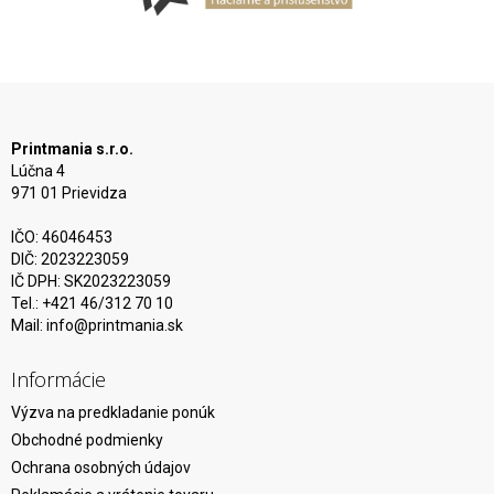
Printmania s.r.o.
Lúčna 4
971 01 Prievidza
IČO: 46046453
DIČ: 2023223059
IČ DPH: SK2023223059
Tel.: +421 46/312 70 10
Mail:
info@printmania.sk
Informácie
Výzva na predkladanie ponúk
Obchodné podmienky
Ochrana osobných údajov