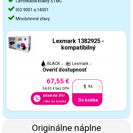
Certifikácia kvality STMC
ISO 9001 a 14001
Množstevné zľavy
Lexmark 1382925 -
kompatibilný
BLACK
Lexmark
Overiť dostupnosť
67,55 €
-
+
54,92 €
bez DPH
Ušetríte 3%!
Do košíka
+3ks do košíka
Originálne náplne