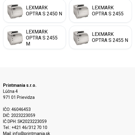
LEXMARK
LEXMARK
OPTRA S 2450 N
OPTRA S 2455
LEXMARK
LEXMARK
OPTRA S 2455
OPTRA S 2455 N
M
Printmania s.r.o.
Lúčna 4
971 01 Prievidza
IČO: 46046453
DIČ: 2023223059
IČ DPH: SK2023223059
Tel.: +421 46/312 70 10
Mail:
info@printmania.sk