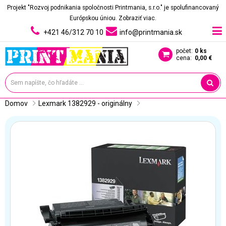
Projekt "Rozvoj podnikania spoločnosti Printmania, s.r.o." je spolufinancovaný
Európskou úniou.
Zobraziť viac.
+421 46/312 70 10
info@printmania.sk
počet:
0 ks
cena:
0,00 €
Domov
Lexmark 1382929 - originálny