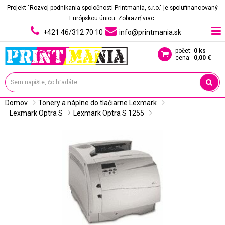
Projekt "Rozvoj podnikania spoločnosti Printmania, s.r.o." je spolufinancovaný
Európskou úniou.
Zobraziť viac.
+421 46/312 70 10
info@printmania.sk
počet:
0 ks
cena:
0,00 €
Domov
Tonery a náplne do tlačiarne Lexmark
Lexmark Optra S
Lexmark Optra S 1255