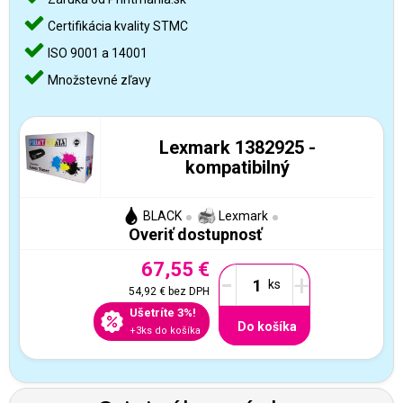
Certifikácia kvality STMC
ISO 9001 a 14001
Množstevné zľavy
Lexmark 1382925 -
kompatibilný
BLACK
Lexmark
Overiť dostupnosť
67,55 €
-
+
54,92 €
bez DPH
Ušetríte 3%!
Do košíka
+3ks do košíka