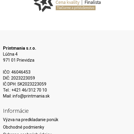
Printmania s.r.o.
Lúčna 4
971 01 Prievidza
IČO: 46046453
DIČ: 2023223059
IČ DPH: SK2023223059
Tel.: +421 46/312 70 10
Mail:
info@printmania.sk
Informácie
Výzva na predkladanie ponúk
Obchodné podmienky