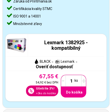
Záruka od Printmania.sk
Certifikácia kvality STMC
ISO 9001 a 14001
Množstevné zľavy
Lexmark 1382925 -
kompatibilný
BLACK
Lexmark
Overiť dostupnosť
67,55 €
-
+
54,92 €
bez DPH
Ušetríte 3%!
Do košíka
+3ks do košíka