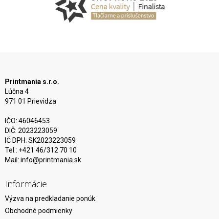
Printmania s.r.o.
Lúčna 4
971 01 Prievidza
IČO: 46046453
DIČ: 2023223059
IČ DPH: SK2023223059
Tel.: +421 46/312 70 10
Mail:
info@printmania.sk
Informácie
Výzva na predkladanie ponúk
Obchodné podmienky