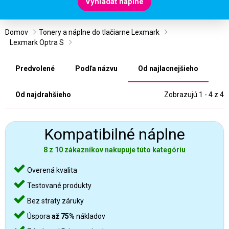
Vyhľadať náplne
Domov
Tonery a náplne do tlačiarne Lexmark
Lexmark Optra S
Predvolené
Podľa názvu
Od najlacnejšieho
Od najdrahšieho
Zobrazujú 1 - 4 z 4
Kompatibilné náplne
8 z 10 zákazníkov nakupuje túto kategóriu
Overená kvalita
Testované produkty
Bez straty záruky
Úspora
až 75%
nákladov