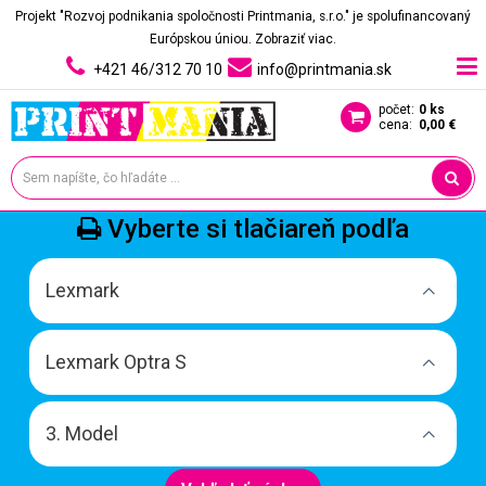
Projekt "Rozvoj podnikania spoločnosti Printmania, s.r.o." je spolufinancovaný
Európskou úniou.
Zobraziť viac.
+421 46/312 70 10
info@printmania.sk
počet:
0 ks
cena:
0,00 €
Vyberte si tlačiareň podľa
Lexmark
Lexmark Optra S
3. Model