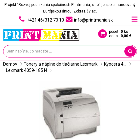
Projekt "Rozvoj podnikania spoločnosti Printmania, s.r.o." je spolufinancovaný
Európskou úniou.
Zobraziť viac.
+421 46/312 70 10
info@printmania.sk
počet:
0 ks
cena:
0,00 €
Domov
Tonery a náplne do tlačiarne Lexmark
Kyocera 4...
Lexmark 4059-185 N