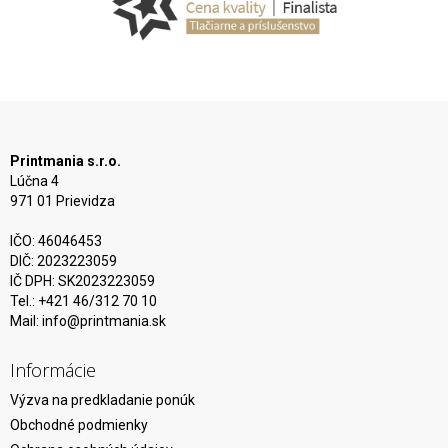
Printmania s.r.o.
Lúčna 4
971 01 Prievidza
IČO: 46046453
DIČ: 2023223059
IČ DPH: SK2023223059
Tel.: +421 46/312 70 10
Mail:
info@printmania.sk
Informácie
Výzva na predkladanie ponúk
Obchodné podmienky