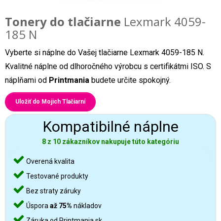
Tonery do tlačiarne
Lexmark 4059-
185 N
Vyberte si náplne do Vašej tlačiarne Lexmark 4059-185 N.
Kvalitné náplne od dlhoročného výrobcu s certifikátmi ISO. S
náplňami od
Printmania
budete určite spokojný.
Uložiť do Mojich Tlačiarní
Kompatibilné náplne
8 z 10 zákazníkov nakupuje túto kategóriu
Overená kvalita
Testované produkty
Bez straty záruky
Úspora
až 75%
nákladov
Záruka od Printmania.sk