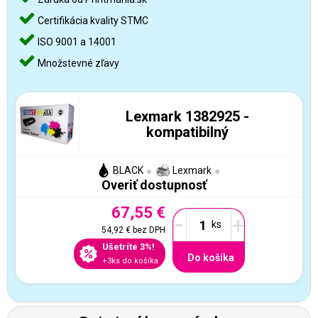
Certifikácia kvality STMC
ISO 9001 a 14001
Množstevné zľavy
Lexmark 1382925 -
kompatibilný
BLACK
Lexmark
Overiť dostupnosť
67,55 €
-
+
54,92 €
bez DPH
Ušetríte 3%!
Do košíka
+3ks do košíka