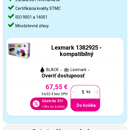
Certifikácia kvality STMC
ISO 9001 a 14001
Množstevné zľavy
Lexmark 1382925 -
kompatibilný
BLACK
Lexmark
Overiť dostupnosť
67,55 €
-
+
54,92 €
bez DPH
Ušetríte 3%!
Do košíka
+3ks do košíka