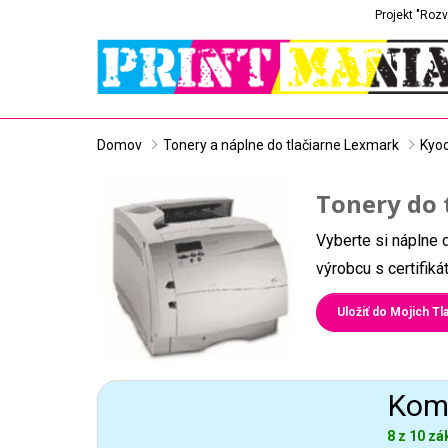
Projekt "Rozv
Domov
Tonery a náplne do tlačiarne Lexmark
Kyoc
Tonery do 
Vyberte si náplne 
výrobcu s certifik
Uložiť do Mojich Tla
Komp
8 z 10 zá