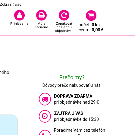
Zobraziť viac.
Prihlásenie
Moje
Zopakovať
počet:
0 ks
tlačiarne
poslednú
cena:
0,00 €
objednávku
čného
Prečo my?
Dôvody prečo nakupovať u nás:
DOPRAVA ZDARMA
pri objednávke nad 29 €
ZAJTRA U VÁS
pri objednávke do 15:30
Poradíme Vám cez telefón