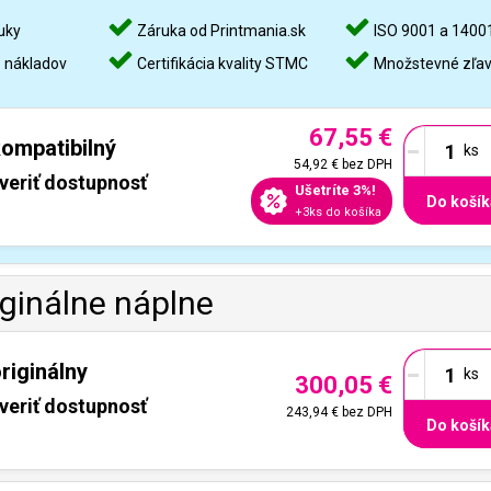
uky
Záruka od Printmania.sk
ISO 9001 a 1400
%
nákladov
Certifikácia kvality STMC
Množstevné zľa
67,55 €
-
ompatibilný
54,92 €
bez DPH
veriť dostupnosť
Ušetríte 3%!
Do košík
+3ks do košíka
iginálne náplne
-
riginálny
300,05 €
veriť dostupnosť
243,94 €
bez DPH
Do košík