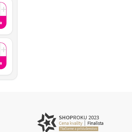
+
a
+
a