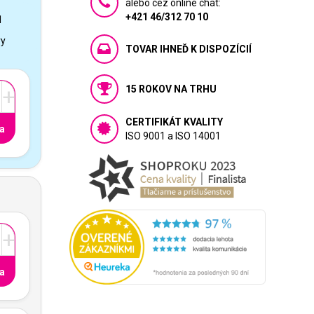
alebo cez online chat:
+421 46/312 70 10
1
vy
TOVAR IHNEĎ K DISPOZÍCIÍ
15 ROKOV NA TRHU
+
CERTIFIKÁT KVALITY
a
ISO 9001 a ISO 14001
+
a