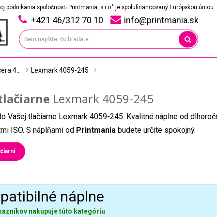
oj podnikania spoločnosti Printmania, s.r.o." je spolufinancovaný Európskou úniou.
+421 46/312 70 10
info@printmania.sk
era 4...
Lexmark 4059-245
tlačiarne
Lexmark 4059-245
do Vašej tlačiarne Lexmark 4059-245. Kvalitné náplne od dlhoro
átmi ISO. S náplňami od
Printmania
budete určite spokojný.
čiarní
atibilné náplne
kazníkov nakupuje túto kategóriu