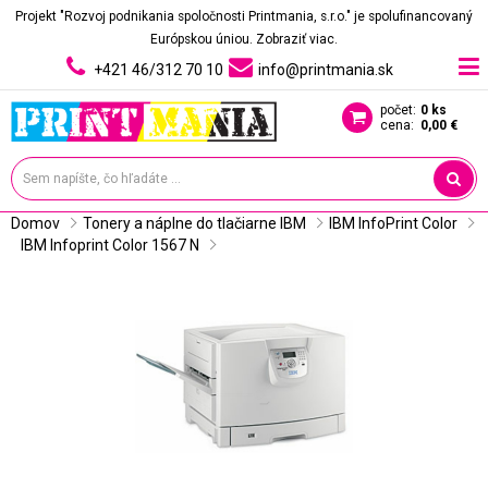
Projekt "Rozvoj podnikania spoločnosti Printmania, s.r.o." je spolufinancovaný
Európskou úniou.
Zobraziť viac.
+421 46/312 70 10
info@printmania.sk
počet:
0 ks
cena:
0,00 €
Domov
Tonery a náplne do tlačiarne IBM
IBM InfoPrint Color
IBM Infoprint Color 1567 N