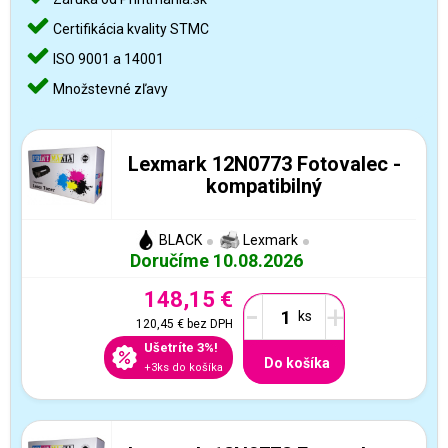
Certifikácia kvality STMC
ISO 9001 a 14001
Množstevné zľavy
Lexmark 12N0773 Fotovalec -
kompatibilný
BLACK
Lexmark
Doručíme 10.08.2026
148,15 €
-
+
120,45 €
bez DPH
Ušetríte 3%!
Do košíka
+3ks do košíka