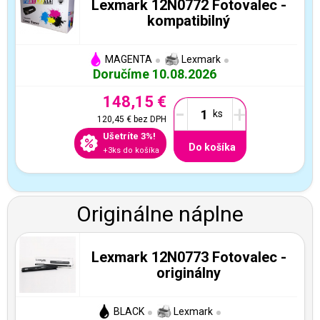
Lexmark 12N0772 Fotovalec -
kompatibilný
MAGENTA
Lexmark
Doručíme 10.08.2026
148,15 €
-
+
120,45 €
bez DPH
Ušetríte 3%!
Do košíka
+3ks do košíka
Originálne náplne
Lexmark 12N0773 Fotovalec -
originálny
BLACK
Lexmark