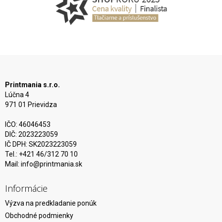
Printmania s.r.o.
Lúčna 4
971 01 Prievidza
IČO: 46046453
DIČ: 2023223059
IČ DPH: SK2023223059
Tel.: +421 46/312 70 10
Mail:
info@printmania.sk
Informácie
Výzva na predkladanie ponúk
Obchodné podmienky