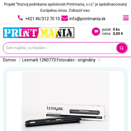
Projekt "Rozvoj podnikania spoločnosti Printmania, s.r.o." je spolufinancovaný
Európskou úniou.
Zobraziť viac.
+421 46/312 70 10
info@printmania.sk
počet:
0 ks
cena:
0,00 €
Domov
Lexmark 12N0773 Fotovalec - originálny